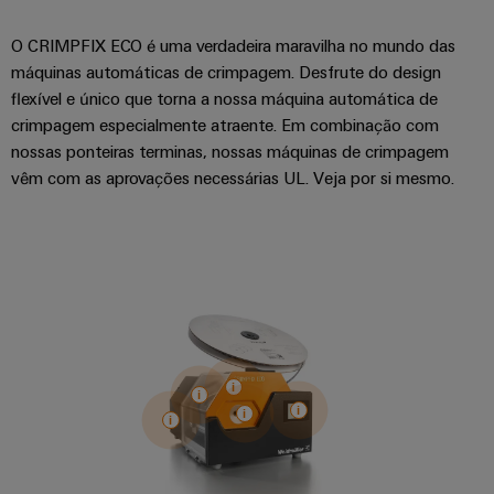
transportes
eShop
de
ferroviários
Plataforma
O CRIMPFIX ECO é uma verdadeira maravilha no mundo das
sistemas
Interface
de
Fotovoltaico
máquinas automáticas de crimpagem. Desfrute do design
eletrónicos
OCI
serviços
Aproveitar
flexível e único que torna a nossa máquina automática de
a
industriais
Proteção
crimpagem especialmente atraente. Em combinação com
Interface
energia
easyConnect
contra
nossas ponteiras terminas, nossas máquinas de crimpagem
solar
EDI
para
vêm com as aprovações necessárias UL. Veja por si mesmo.
descargas
Controlador
a
atmosféricas
eficiência
de
VISÃO
de
e
GERAL
centrais
recursos
sobretensões
elétricas
Hidrogênio
PV
Segurança
O
combiner
hidrogênio
industrial
como
boxes
tecnologia
Soluções
fundamental
Distribuidores
de
para
Fieldbus
a
gestão
transição
de
energética