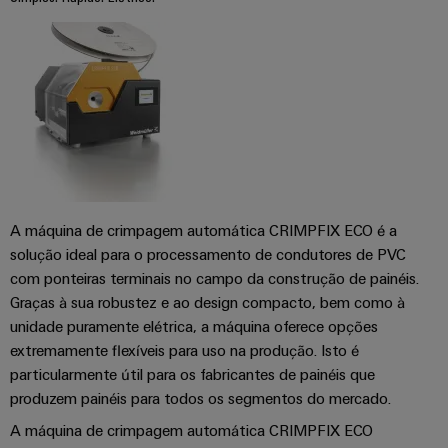
engenharia
Fabricante
desafios
e
de
da
construção
visualização
Equipamentos
de
Originais
quadros
Medição
elétricos
(OEM)
de
Máquinas
energia
Soluções
para
Weidmüller
os
Industrial
vários
A máquina de crimpagem automática CRIMPFIX ECO é a
AI
setores
solução ideal para o processamento de condutores de PVC
de
com ponteiras terminais no campo da construção de painéis.
automação
Acesso
de
Graças à sua robustez e ao design compacto, bem como à
remoto
máquinas
unidade puramente elétrica, a máquina oferece opções
e
Plataforma
extremamente flexíveis para uso na produção. Isto é
fábricas
particularmente útil para os fabricantes de painéis que
de
Petróleo
produzem painéis para todos os segmentos do mercado.
serviços
e
industriais
A máquina de crimpagem automática CRIMPFIX ECO
gás