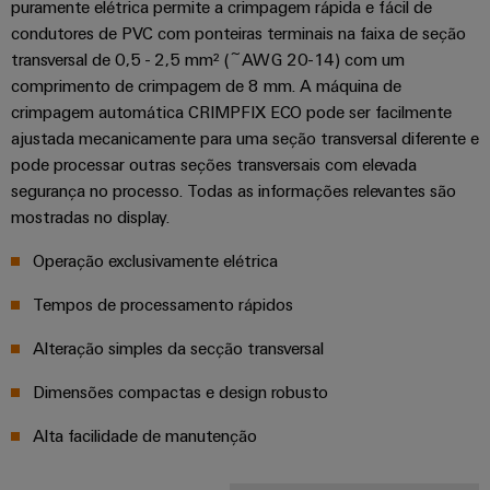
easyConnect
puramente elétrica permite a crimpagem rápida e fácil de
Garante
condutores de PVC com ponteiras terminais na faixa de seção
a
transversal de 0,5 - 2,5 mm² (~AWG 20-14) com um
proteção
comprimento de crimpagem de 8 mm. A máquina de
das
Local
operações
crimpagem automática CRIMPFIX ECO pode ser facilmente
de
com
ajustada mecanicamente para uma seção transversal diferente e
trabalho
soluções
pode processar outras seções transversais com elevada
integradas
e
para
segurança no processo. Todas as informações relevantes são
acessórios
o
mostradas no display.
setor
Ferramentas
de
Operação exclusivamente elétrica
processos
Máquinas
Tempos de processamento rápidos
Transmissão
automáticas
e
Alteração simples da secção transversal
Software
distribuição
Dimensões compactas e design robusto
Estabilidade
Marcadores
e
Alta facilidade de manutenção
segurança
para
Impressoras
redes