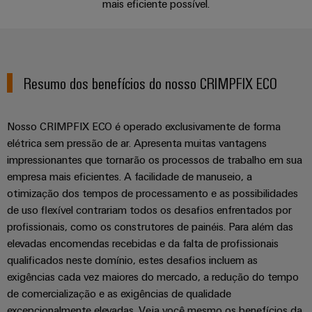
Informação
mais eficiente possível.
Industrial
entrada
Eventos
de
Centro
engenharia
5G
de
gestão
de
digital
Promoções
cabos
e
Single
dados
Weidmüller
Certificados
Newsletter
Pair
Cabos
Soluções
Resumo dos benefícios do nosso CRIMPFIX ECO
Configurator
e
Ethernet
de
Orange
produtos
conexão,
para
Serviços
Mag
Distribuidores
Nosso CRIMPFIX ECO é operado exclusivamente de forma
cabos
centros
de
|
elétrica sem pressão de ar. Apresenta muitas vantagens
de
Quadro
patch
Tabela
conector
Revista
dados
impressionantes que tornarão os processos de trabalho em sua
e
e
-
de
PCB
do
empresa mais eficientes. A facilidade de manuseio, a
campo
cabos
eficientes,
Preços
cliente
otimização dos tempos de processamento e as possibilidades
fiáveis,
Serviços
de uso flexível contrariam todos os desafios enfrentados por
escaláveis
Cablagem
Cablagem
de
A
profissionais, como os construtores de painéis. Para além das
de
do
VISÃO
Construção
laboratório
nossa
elevadas encomendas recebidas e da falta de profissionais
GERAL
campo
sistema
naval
Gerência
qualificados neste domínio, estes desafios incluem as
CLP
Soluções
Construção
exigências cada vez maiores do mercado, a redução do tempo
de
e
Suporte
de comercialização e as exigências de qualidade
inteligente
ligação
soluções
Nossos
excepcionalmente elevadas. Veja você mesmo os benefícios da
abrangentes