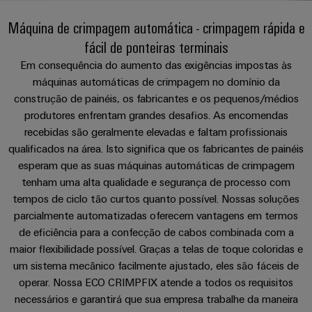
plug-
175
SNAP
nosso
se
de
in
anos
tornam
IN
canal
Máquina de crimpagem automática - crimpagem rápida e
cabos
tangíveis
Weidmüller
Vendas
Distribuição
fácil de ponteiras terminais
Conectores
e
personalizados
Tecnologia
as
PCB
Factos
Em consequência do aumento das exigências impostas às
de
Sobre
soluções
Serviço
máquinas automáticas de crimpagem no domínio da
e
e
Empresa
podem
conexão
nós
construção de painéis, os fabricantes e os pequenos/médios
de
terminais
números
ser
PUSH
experimentadas.
produtores enfrentam grandes desafios. As encomendas
Entrega
PCB
Onde
IN
Sustentabilidade
Carreira
recebidas são geralmente elevadas e faltam profissionais
Rápida
nos
Armazenamento
Sistemas
qualificados na área. Isto significa que os fabricantes de painéis
Micro
pode
de
Academia
esperam que as suas máquinas automáticas de crimpagem
e
redes
encontrar
Energia
Weidmüller
tenham uma alta qualidade e segurança de processo com
componentes
Consultoria
DC
Soluções
tempos de ciclo tão curtos quanto possível. Nossas soluções
de
e
e
Recursos
parcialmente automatizadas oferecem vantagens em termos
produtos
Computação
estruturas
engenharia
Humanos
Eventos
de eficiência para a confecção de cabos combinada com a
para
de
digital
&
sistemas
maior flexibilidade possível. Graças a telas de toque coloridas e
Sistemas
Conformidade
ponta
de
Promoções
um sistema mecânico facilmente ajustado, eles são fáceis de
e
Consultoria
armazenamento
u-
operar. Nossa ECO CRIMPFIX atende a todos os requisitos
Locais
de
componentes
de
Feiras
OS
energia
necessários e garantirá que sua empresa trabalhe da maneira
de
conectividade
e
(ESS)