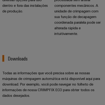
dentro e fora das instalações
componentes mecânicos. A
de produção.
unidade de crimpagem com
sua função de decapagem
coordenada paralela pode ser
alterada rápida e
intuitivamente.
Downloads
Todas as informações que você precisa sobre as nossas
Weidmüller
máquinas de crimpagem automática está disponível aqui para
Configurator
download. Por exemplo, você pode navegar no folheto de
Engenharia
digital
informações de nossa CRIMPFIX ECO para obter todos os
avançada -
dados desejados.
intuitiva,
descomplicada,
rápida