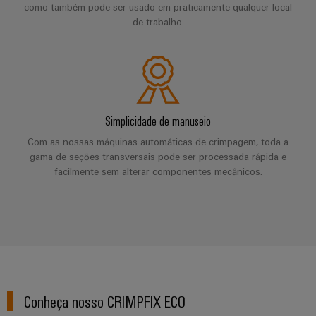
e
Reparos
energia
como também pode ser usado em praticamente qualquer local
de
soluções
relés
de trabalho.
e
Industrial
Fabricantes
de
Automação
peças
IoT
de
estado
descentralizada
de
&
dispositivos
sólido
substituição
Automation
Soluções
Automação
de
Amplificador
industrial
Cursos
conectividade
Simplicidade de manuseio
de
inovadoras
de
IIoT
Eventos
para
isolamento
Com as nossas máquinas automáticas de crimpagem, toda a
formação
dispositivos
&
e
gama de seções transversais pode ser processada rápida e
e
e
Software
feiras
facilmente sem alterar componentes mecânicos.
transdutores
Ferrovia
seminários
de
de
Soluções
Feiras
Automação
modernas
medição
e
e
Opções
digitais
Industrial
eventos
Fontes
para
de
analytics
globais
de
uma
pedido
mobilidade
alimentação
IoT
Experiência
ecológica
digital
Conheça nosso CRIMPFIX ECO
nos
industrial
digital
Estruturas