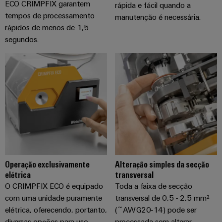
Caixas
ECO CRIMPFIX garantem
rápida e fácil quando a
modificadas
tempos de processamento
manutenção é necessária.
e
rápidos de menos de 1,5
equipadas
segundos.
Conjuntos
de
cabos
personalizados
Inovações de
produtos
Operação exclusivamente
Alteração simples da secção
Conectividade
prática para o
elétrica
transversal
seu setor.
O CRIMPFIX ECO é equipado
Toda a faixa de secção
Nossas
inovações de
com uma unidade puramente
transversal de 0,5 - 2,5 mm²
conectividade
elétrica, oferecendo, portanto,
(~AWG20-14) pode ser
industrial.
diversas opções para uso
processada sem alterar