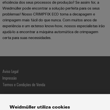
eficiência dos seus processos de produção? Se assim for, a
Weidmüller pode encontrar a solução perfeita para os seus
problemas! Nosso CRIMPFIX ECO torna a decapagem e
crimpagem mais fácil do que nunca. Com muitos anos de
experiência e um extenso know-how, nossos especialistas irão
ajudá-lo a encontrar a máquina automática de crimpagem
certa para suas necessidades.
Aviso Legal
Impressão
Termos e Condições de Venda
Weidmüller - Sistemas de Interface, S.A.
Via do Oriente, Nº C Lote 5.02.03 | Escritório 1 no piso 2 do Edificio
Weidmüller utiliza cookies