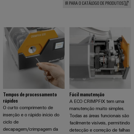
industriais
energéticas
IR PARA O CATÁLOGO DE PRODUTOS
modernas
Iluminação
Tratamento
industrial
da
Infraestrutura
água
do
e
quadro
das
águas
residuais
Serviço
Soluções
de
para
a
montagem
indústria
Tempos de processamento
Fácil manutenção
de
Calhas
rápidos
A ECO CRIMPFIX tem uma
tratamento
de
O curto comprimento de
de
manutenção muito simples.
água
terminais
inserção e o rápido início do
Todas as áreas funcionais são
e
montadas
ciclo de
facilmente visíveis, permitindo
resíduos
decapagem/crimpagem da
detecção e correção de falhas