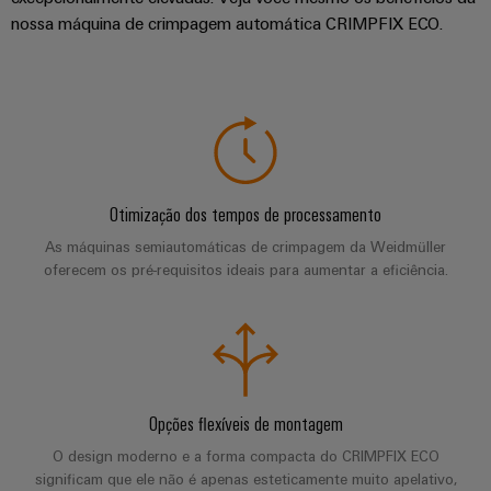
de
Apoio
de
para
nossa máquina de crimpagem automática CRIMPFIX ECO.
parceiros
quadros
o
técnico
migração
setor
Distribuição
Medição
marítimo
Conformidade
Interfaces
inteligente
com
IIoT
de
Energia
produtos
e
serviço
eólica
Soluções
ambientais
a
Excelência
para
Caixas
operacional
rede
o
Otimização dos tempos de processamento
em
PSIRT
de
de
ambiente
energia
As máquinas semiautomáticas de crimpagem da Weidmüller
distribuição
parceiros
eólica
de
Dados
oferecem os pré-requisitos ideais para aumentar a eficiência.
de
trabalho
de
Energia
automação
engenharia
tradicional
Sistemas
Weidmüller
O
eletrónicos
Encontre
Configurator
Catálogos
futuro
seu
para
de
Módulos
a
parceiro
Opções flexíveis de montagem
produtos
de
geração
de
Sistemas
técnicos
O design moderno e a forma compacta do CRIMPFIX ECO
comprovada
relés
soluções
e
significam que ele não é apenas esteticamente muito apelativo,
de