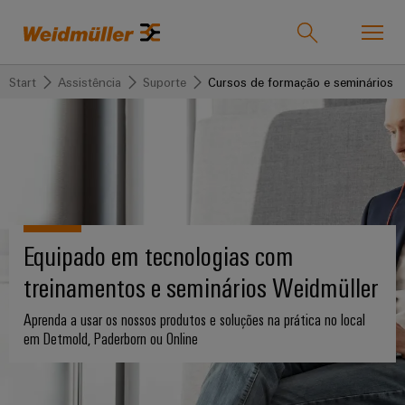
Start
Assistência
Suporte
Cursos de formação e seminários
Product catalogue
Support Center
easyConnect
Voltar
Voltar
Voltar
Voltar para
Voltar
Voltar
para
para
para
Assistência
para
para
Todas as indústrias
Todas as
Soluções
Produtos
Vendas
Empresa
indústrias
Produtos
Equipado em tecnologias com
personalizados
Todos
Conectividade
Weidmüller
A
Soluções
Weidmüller
treinamentos e seminários Weidmüller
os
em
nossa
IndustryMatch
Faixas
Blocos
setores
Portugal
empresa
Um
de
de
Aprenda a usar os nossos produtos e soluções na prática no local
Produtos
mundo
em Detmold, Paderborn ou Online
terminais
Tecnologia
terminais
Informação
Quem
3D
onde
montadas
de
sobre
somos
Conectores
os
Assistência
conexão
o
desafios
Conjuntos