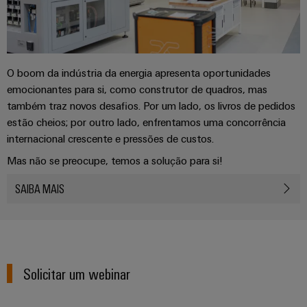
Informação
Industrial
entrada
Eventos
de
Centro
engenharia
5G
de
gestão
de
digital
Promoções
cabos
e
Single
dados
Weidmüller
Certificados
Newsletter
O boom da indústria da energia apresenta oportunidades
Pair
Cabos
Soluções
Configurator
emocionantes para si, como construtor de quadros, mas
e
Ethernet
de
Orange
produtos
também traz novos desafios. Por um lado, os livros de pedidos
conexão,
para
Serviços
Mag
estão cheios; por outro lado, enfrentamos uma concorrência
Distribuidores
cabos
centros
de
|
internacional crescente e pressões de custos.
de
Quadro
patch
Tabela
conector
Revista
dados
Mas não se preocupe, temos a solução para si!
e
e
-
de
PCB
do
campo
cabos
eficientes,
Preços
SAIBA MAIS
cliente
fiáveis,
Serviços
escaláveis
Cablagem
Cablagem
de
A
de
do
VISÃO
Construção
laboratório
nossa
GERAL
campo
sistema
naval
Gerência
CLP
Soluções
Solicitar um webinar
Construção
de
e
Suporte
inteligente
ligação
soluções
Nossos
abrangentes