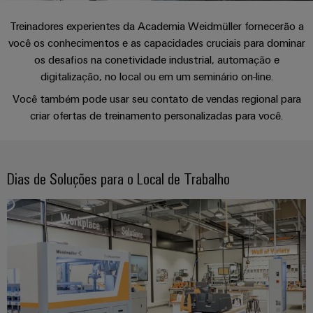
plug-
175
SNAP
nosso
se
de
in
anos
tornam
IN
canal
Treinadores experientes da Academia Weidmüller fornecerão a
cabos
tangíveis
Weidmüller
Vendas
Distribuição
você os conhecimentos e as capacidades cruciais para dominar
Conectores
e
personalizados
Tecnologia
os desafios na conetividade industrial, automação e
as
PCB
Factos
de
Sobre
soluções
digitalização, no local ou em um seminário on-line.
Serviço
e
e
Empresa
podem
conexão
nós
Você também pode usar seu contato de vendas regional para
de
terminais
números
ser
PUSH
experimentadas.
criar ofertas de treinamento personalizadas para você.
Entrega
PCB
Onde
IN
Sustentabilidade
Carreira
Rápida
nos
Armazenamento
Sistemas
Micro
pode
de
Academia
e
redes
encontrar
Dias de Soluções para o Local de Trabalho
Energia
Weidmüller
componentes
Consultoria
DC
Soluções
de
e
e
Recursos
produtos
Computação
estruturas
engenharia
Humanos
Eventos
para
de
digital
&
sistemas
Sistemas
Conformidade
ponta
de
Promoções
e
Consultoria
armazenamento
u-
Locais
de
componentes
de
Feiras
OS
energia
de
conectividade
e
(ESS)