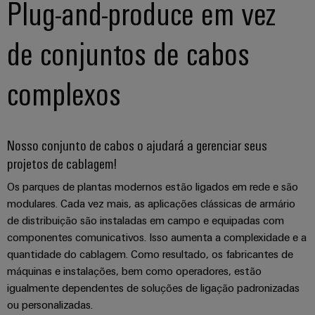
Plug-and-produce em vez
transportes
eShop
de
ferroviários
Plataforma
sistemas
Interface
de
Fotovoltaico
de conjuntos de cabos
eletrónicos
OCI
serviços
Aproveitar
a
industriais
Proteção
complexos
Interface
energia
easyConnect
contra
solar
EDI
para
descargas
Controlador
a
atmosféricas
eficiência
de
VISÃO
Nosso conjunto de cabos o ajudará a gerenciar seus
de
e
GERAL
centrais
projetos de cablagem!
recursos
sobretensões
elétricas
Os parques de plantas modernos estão ligados em rede e são
Hidrogênio
PV
modulares. Cada vez mais, as aplicações clássicas de armário
Segurança
O
combiner
hidrogênio
de distribuição são instaladas em campo e equipadas com
industrial
como
boxes
componentes comunicativos. Isso aumenta a complexidade e a
tecnologia
Soluções
quantidade do cablagem. Como resultado, os fabricantes de
fundamental
Distribuidores
de
máquinas e instalações, bem como operadores, estão
para
Fieldbus
a
igualmente dependentes de soluções de ligação padronizadas
gestão
transição
ou personalizadas.
de
energética