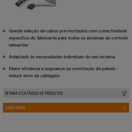
Caixas
modificadas
e
equipadas
Grande seleção de cabos pré-montados com conectividade
Conjuntos
específica do fabricante para todos os sistemas de controlo
de
relevantes
cabos
Adaptado às necessidades individuais do seu sistema
personalizados
Maior eficiência e segurança na construção de painéis -
reduzir erros de cablagem
Inovações de
produtos
IR PARA O CATÁLOGO DE PRODUTOS
Conectividade
prática para o
seu setor.
SAIBA MAIS
Nossas
inovações de
conectividade
industrial.