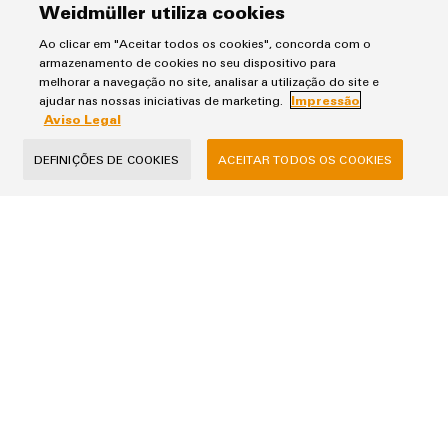
Flyer
Weidmüller utiliza cookies
Reduza a sua carga de trabalho de cablagem com soluções
simples plug-and-produce da Weidmüller
Ao clicar em "Aceitar todos os cookies", concorda com o
armazenamento de cookies no seu dispositivo para
melhorar a navegação no site, analisar a utilização do site e
3,0 MB
ajudar nas nossas iniciativas de marketing.
Impressão
Aviso Legal
DEFINIÇÕES DE COOKIES
ACEITAR TODOS OS COOKIES
Aviso Legal
Impressão
Termos e Condições de Venda
Weidmüller - Sistemas de Interface, S.A.
Via do Oriente, Nº C Lote 5.02.03 | Escritório 1 no piso 2 do Edificio
Tamisa
Parque das Nações 1990-514 Lisboa
T+351 214 459 190