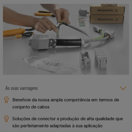
energia
Automação
Infraestruturas
e
de
software
edifícios
Fabricante
Soluções
de
Comandos
para
dispositivos
os
Sistemas
requisitos
Conectores
específicos
de
das
PCB
I/O
infraestruturas
e
de
Ethernet
terminais
edifícios
industrial
PCB
As suas vantagens
Construção
de
Painéis
Serviços
Beneficie da nossa ampla competência em termos de
quadros
táteis
de
conjunto de cabos
elétricos
conector
Ferramentas
Soluções
Soluções de conector e produção de alta qualidade que
PCB
para
de
são perfeitamente adaptadas à sua aplicação
os