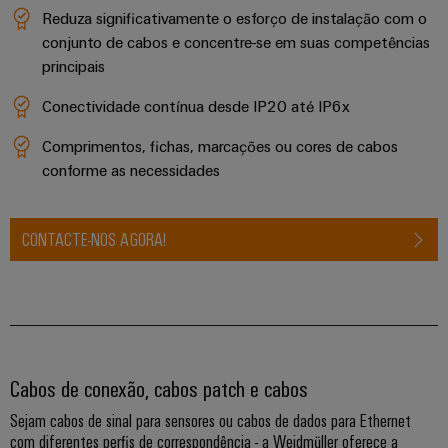
engenharia
Fabricante
desafios
Reduza significativamente o esforço de instalação com o
e
de
da
conjunto de cabos e concentre-se em suas competências
construção
visualização
Equipamentos
principais
de
Originais
quadros
Medição
elétricos
(OEM)
Conectividade contínua desde IP20 até IP6x
de
Máquinas
energia
Comprimentos, fichas, marcações ou cores de cabos
Soluções
conforme as necessidades
para
Weidmüller
os
Industrial
vários
CONTACTE-NOS AGORA!
AI
setores
de
automação
Acesso
de
remoto
máquinas
e
Plataforma
fábricas
de
Cabos de conexão, cabos patch e cabos
Petróleo
serviços
e
Sejam cabos de sinal para sensores ou cabos de dados para Ethernet
industriais
com diferentes perfis de correspondência - a Weidmüller oferece a
gás