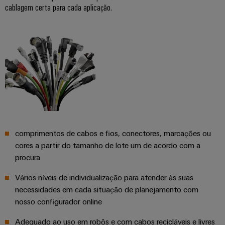
easyConnect
cablagem certa para cada aplicação.
Garante
a
proteção
das
Local
operações
de
com
trabalho
soluções
integradas
e
para
acessórios
o
setor
Ferramentas
de
processos
comprimentos de cabos e fios, conectores, marcações ou
Máquinas
Transmissão
cores a partir do tamanho de lote um de acordo com a
automáticas
e
procura
Software
distribuição
Vários níveis de individualização para atender às suas
Estabilidade
necessidades em cada situação de planejamento com
Marcadores
e
segurança
nosso configurador online
para
Impressoras
redes
Adequado ao uso em robôs e com cabos recicláveis e livres