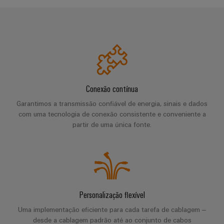
de
Apoio
de
para
parceiros
quadros
o
técnico
migração
setor
Distribuição
Medição
marítimo
Conformidade
Interfaces
inteligente
com
IIoT
de
Energia
produtos
e
serviço
eólica
Soluções
ambientais
a
Excelência
para
Caixas
Conexão contínua
operacional
rede
o
em
PSIRT
de
Garantimos a transmissão confiável de energia, sinais e dados
de
ambiente
energia
distribuição
com uma tecnologia de conexão consistente e conveniente a
parceiros
eólica
de
Dados
partir de uma única fonte.
de
trabalho
de
Energia
automação
engenharia
tradicional
Sistemas
Weidmüller
O
eletrónicos
Encontre
Configurator
Catálogos
futuro
seu
para
de
Módulos
a
parceiro
produtos
Personalização flexível
de
geração
de
Sistemas
técnicos
comprovada
Uma implementação eficiente para cada tarefa de cablagem –
relés
soluções
e
de
desde a cablagem padrão até ao conjunto de cabos