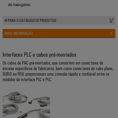
industriais
energéticas
de halogénio
modernas
Iluminação
Tratamento
industrial
IR PARA O CATÁLOGO DE PRODUTOS
da
Infraestrutura
água
MAIS INFORMAÇÃO
do
e
quadro
das
águas
Interfaces PLC e cabos pré-montados
residuais
Serviço
Os cabos de PAC pré-montados, que consistem em conectores de
Soluções
encaixe específicos do fabricante, bem como conectores de cabo plano,
de
para
SUB-D ou RSV, proporcionam uma conexão rápida e confiável entre os
a
montagem
módulos de interface PLC e PLC.
indústria
de
Calhas
tratamento
de
de
água
terminais
e
montadas
resíduos