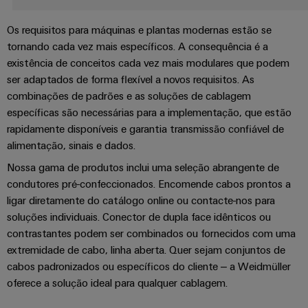
Informação
Industrial
entrada
Eventos
de
Centro
engenharia
5G
de
Os requisitos para máquinas e plantas modernas estão se
gestão
de
digital
Promoções
cabos
tornando cada vez mais específicos. A consequência é a
e
Single
dados
existência de conceitos cada vez mais modulares que podem
Weidmüller
Certificados
Newsletter
Pair
Cabos
Soluções
ser adaptados de forma flexível a novos requisitos. As
Configurator
e
Ethernet
de
combinações de padrões e as soluções de cablagem
Orange
produtos
conexão,
específicas são necessárias para a implementação, que estão
para
Serviços
Mag
Distribuidores
cabos
rapidamente disponíveis e garantia transmissão confiável de
centros
de
|
de
Quadro
patch
alimentação, sinais e dados.
Tabela
conector
Revista
dados
e
e
Nossa gama de produtos inclui uma seleção abrangente de
-
de
PCB
do
campo
cabos
eficientes,
condutores pré-confeccionados. Encomende cabos prontos a
Preços
cliente
fiáveis,
Serviços
ligar diretamente do catálogo online ou contacte-nos para
escaláveis
Cablagem
Cablagem
soluções individuais. Conector de dupla face idênticos ou
de
A
de
do
VISÃO
Construção
contrastantes podem ser combinados ou fornecidos com uma
laboratório
nossa
GERAL
campo
sistema
naval
extremidade de cabo, linha aberta. Quer sejam conjuntos de
Gerência
CLP
cabos padronizados ou específicos do cliente – a Weidmüller
Soluções
Construção
de
e
oferece a solução ideal para qualquer cablagem.
Suporte
inteligente
ligação
soluções
Nossos
abrangentes