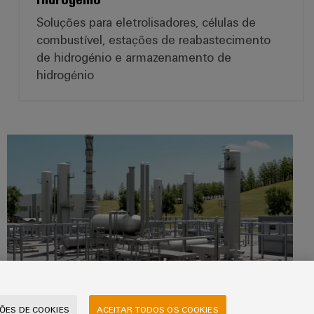
Soluções para eletrolisadores, células de
combustível, estações de reabastecimento
de hidrogénio e armazenamento de
hidrogénio
Energia tradicional
Energia tradicional
ÇÕES DE COOKIES
ACEITAR TODOS OS COOKIES