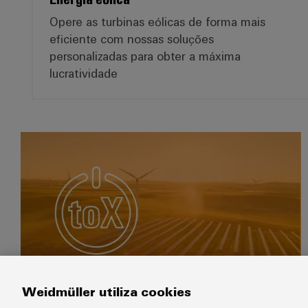
Opere as turbinas eólicas de forma mais
eficiente com nossas soluções
personalizadas para obter a máxima
lucratividade
Power-to-X
Weidmüller utiliza cookies
Power-to-X