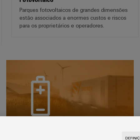
Parques fotovoltaicos de grandes dimensões
estão associados a enormes custos e riscos
para os proprietários e operadores.
Armazenamento de Energia
Armazenamento de Energia
DEFINI