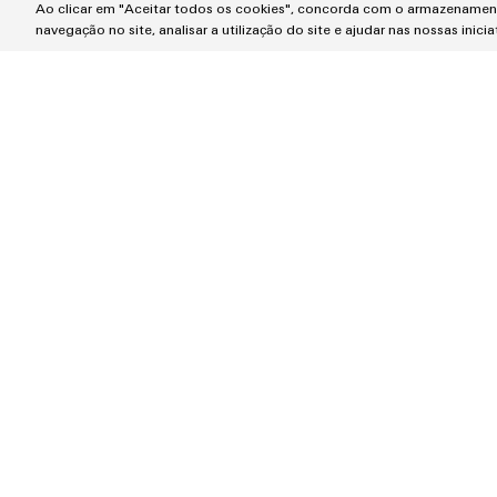
Ao clicar em "Aceitar todos os cookies", concorda com o armazenament
Na Weidmüller, abraçamos o espírito pioneiro
navegação no site, analisar a utilização do site e ajudar nas nossas inici
e oferecemos soluções inovadoras para a
energia eólica, fotovoltaica, hidrogéno,
armazenamento de energia e setores de
microredes DC.
Transmissão e distribuição
Transmissão e distribuição
Atualmente, os serviços de energia