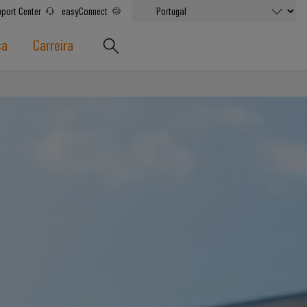
port Center
easyConnect
sa
Carreira