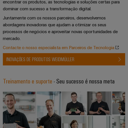
industriais
encontrar os produtos, as tecnologias e soluções certas para
energéticas
modernas
dominar com sucesso a transformação digital.
Iluminação
Juntamente com os nossos parceiros, desenvolvemos
Tratamento
industrial
abordagens inovadoras que ajudam a otimizar os seus
da
Infraestrutura
processos de negócios e aproveitar novas oportunidades de
água
do
mercado.
e
quadro
Contacte o nosso especialista em Parceiros de Tecnologia
das
águas
INOVAÇÕES DE PRODUTOS WEIDMÜLLER
residuais
Serviço
Soluções
de
para
Treinamento e suporte
- Seu sucesso é nossa meta
a
montagem
indústria
de
Calhas
tratamento
de
de
água
terminais
e
montadas
resíduos