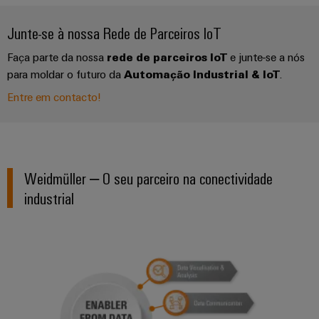
Junte-se à nossa Rede de Parceiros IoT
Faça parte da nossa
rede de parceiros IoT
e junte-se a nós
para moldar o futuro da
Automação Industrial & IoT
.
Entre em contacto!
Weidmüller – O seu parceiro na conectividade
industrial
Weidmüller
Configurator
Descubra o caminho fácil para II
Engenharia
digital
avançada -
intuitiva,
descomplicada,
rápida