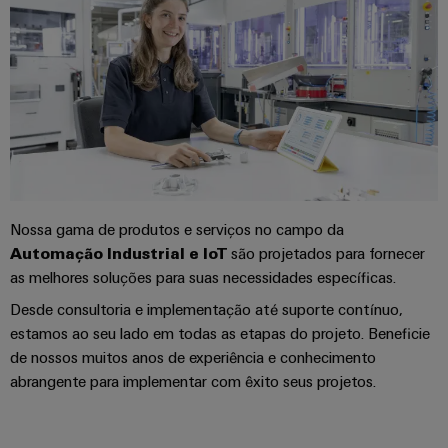
energia
Automação
Infraestruturas
e
de
software
edifícios
Fabricante
Soluções
de
Comandos
para
dispositivos
os
Sistemas
requisitos
Conectores
específicos
de
das
PCB
I/O
infraestruturas
Nossa gama de produtos e serviços no campo da
e
de
Automação Industrial e IoT
são projetados para fornecer
Ethernet
terminais
edifícios
as melhores soluções para suas necessidades específicas.
industrial
PCB
Construção
Desde consultoria e implementação até suporte contínuo,
de
Painéis
Serviços
estamos ao seu lado em todas as etapas do projeto. Beneficie
quadros
táteis
de
de nossos muitos anos de experiência e conhecimento
elétricos
abrangente para implementar com êxito seus projetos.
conector
Ferramentas
Soluções
PCB
para
de
os