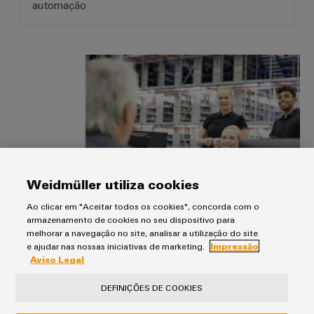
automação
*O seu parceiro de distribuição gl
Weidmüller utiliza cookies
Ao clicar em "Aceitar todos os cookies", concorda com o
armazenamento de cookies no seu dispositivo para
O seu parceiro de distribuição global​
melhorar a navegação no site, analisar a utilização do site
e ajudar nas nossas iniciativas de marketing.
Impressão
Combinar vantagens
Aviso Legal
DEFINIÇÕES DE COOKIES