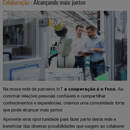
engenharia
Colaboração
- Alcançando mais juntos
Fabricante
desafios
e
de
da
construção
visualização
Equipamentos
de
Originais
quadros
Medição
elétricos
(OEM)
de
Máquinas
energia
Soluções
para
Weidmüller
os
Industrial
vários
AI
setores
de
automação
Acesso
de
Na nossa rede de parceiros IoT
a cooperação é o foco.
Ao
remoto
máquinas
construir relações pessoais confiáveis e compartilhar
e
Plataforma
conhecimentos e experiências, criamos uma comunidade forte
fábricas
de
que pode alcançar mais juntos.
Petróleo
serviços
Aproveite esta oportunidade para fazer parte desta rede e
e
industriais
beneficiar das diversas possibilidades que surgem ao colaborar
gás