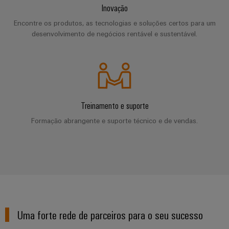
de
Apoio
de
Inovação
para
parceiros
quadros
o
técnico
migração
Encontre os produtos, as tecnologias e soluções certos para um
setor
Distribuição
desenvolvimento de negócios rentável e sustentável.
Medição
marítimo
Conformidade
Interfaces
inteligente
com
IIoT
de
Energia
produtos
e
serviço
eólica
Soluções
ambientais
a
Excelência
para
Caixas
operacional
rede
o
em
PSIRT
de
Treinamento e suporte
de
ambiente
energia
distribuição
parceiros
Formação abrangente e suporte técnico e de vendas.
eólica
de
Dados
de
trabalho
de
Energia
automação
engenharia
tradicional
Sistemas
Weidmüller
O
eletrónicos
Encontre
Configurator
Catálogos
futuro
seu
para
de
Módulos
a
parceiro
produtos
de
geração
de
Sistemas
técnicos
Uma forte rede de parceiros para o seu sucesso
comprovada
relés
soluções
e
de