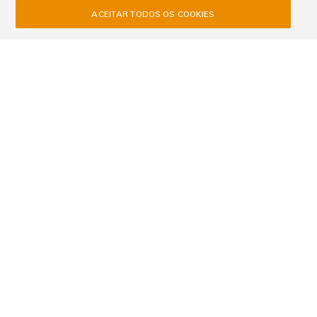
ACEITAR TODOS OS COOKIES
Consultoria e suporte - Rede de parceiros Weidmüller
para IoT industrial e automação
Forma de tratamento
Nome
Sobrenome
E-Mail