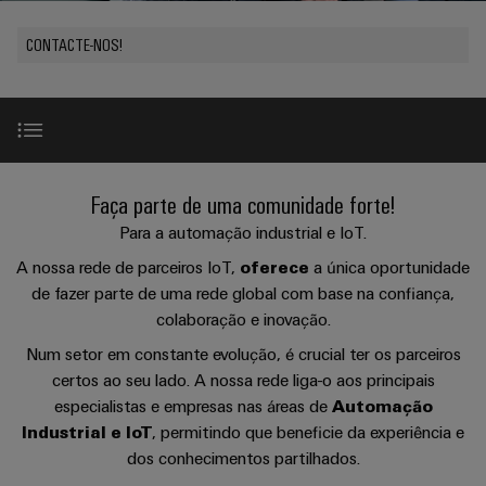
plug-
175
SNAP
nosso
se
de
in
anos
tornam
IN
canal
CONTACTE-NOS!
cabos
tangíveis
Weidmüller
Vendas
Distribuição
Conectores
e
personalizados
Tecnologia
as
PCB
Factos
de
Sobre
soluções
Serviço
e
e
Empresa
podem
conexão
nós
de
terminais
números
ser
PUSH
experimentadas.
Entrega
PCB
Onde
Suas vantagens
IN
Faça parte de uma comunidade forte!
Sustentabilidade
Carreira
Rápida
nos
Armazenamento
Sistemas
Para a automação industrial e IoT.
Micro
pode
de
Academia
Serviços abrangentes
e
A nossa rede de parceiros IoT,
oferece
a única oportunidade
redes
encontrar
Energia
Weidmüller
componentes
Consultoria
de fazer parte de uma rede global com base na confiança,
DC
Soluções
de
colaboração e inovação.
e
e
Recursos
Colaboração
produtos
Computação
estruturas
engenharia
Humanos
Eventos
Num setor em constante evolução, é crucial ter os parceiros
para
de
digital
&
certos ao seu lado. A nossa rede liga-o aos principais
sistemas
Inovação
Sistemas
Conformidade
ponta
de
especialistas e empresas nas áreas de
Promoções
Automação
e
Consultoria
armazenamento
u-
Industrial e IoT
, permitindo que beneficie da experiência e
Locais
de
componentes
de
Feiras
Treinamento e suporte
OS
dos conhecimentos partilhados.
energia
de
conectividade
e
(ESS)