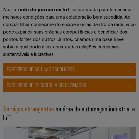
transportes
eShop
de
ferroviários
Plataforma
Nossa
rede de parceiros IoT
foi projetada para fornecer as
sistemas
Interface
de
melhores condições para uma colaboração bem-sucedida. Ao
Fotovoltaico
eletrónicos
OCI
serviços
compartilhar conhecimento e experiências dentro da rede, você
Aproveitar
a
pode expandir suas próprias competências e beneficiar dos
industriais
Proteção
Interface
energia
pontos fortes dos outros. Juntos, criamos uma base fiável
easyConnect
contra
solar
EDI
sobre a qual podem ser construídas relações comerciais
para
descargas
Controlador
sustentáveis e lucrativas.
a
atmosféricas
eficiência
de
VISÃO
de
e
GERAL
PARCEIROS DE SOLUÇÃO ESCOLHIDOS
centrais
recursos
sobretensões
elétricas
Hidrogênio
PARCEIROS DE TECNOLOGIA SELECIONADOS
PV
Segurança
O
combiner
hidrogênio
industrial
como
boxes
Serviços abrangentes
na área de automação industrial e
tecnologia
Soluções
fundamental
IoT
Distribuidores
de
para
Fieldbus
a
gestão
transição
de
energética