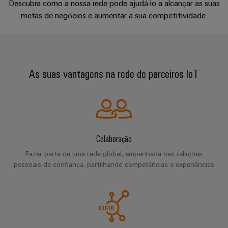
Informação
Descubra como a nossa rede pode ajudá-lo a alcançar as suas
Industrial
entrada
Eventos
de
Complementos perfeitos
metas de negócios e aumentar a sua competitividade.
Centro
engenharia
5G
de
gestão
de
digital
Promoções
cabos
e
Single
dados
Consultoria e suporte
Weidmüller
Certificados
Newsletter
Pair
Cabos
Soluções
Configurator
e
Ethernet
de
As suas vantagens na rede de parceiros IoT
Orange
produtos
conexão,
para
Serviços
Mag
Distribuidores
cabos
centros
de
|
de
Quadro
patch
Tabela
conector
Revista
dados
e
e
-
de
PCB
do
campo
cabos
eficientes,
Colaboração
Preços
cliente
fiáveis,
Serviços
escaláveis
Cablagem
Fazer parte de uma rede global, empenhada nas relações
Cablagem
de
A
pessoais de confiança, partilhando competências e experiências
de
do
VISÃO
Construção
laboratório
nossa
GERAL
campo
sistema
naval
Gerência
CLP
Soluções
Construção
de
e
Suporte
inteligente
ligação
soluções
Nossos
abrangentes