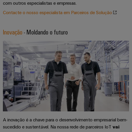
easyConnect
com outros especialistas e empresas.
Garante
a
Contacte o nosso especialista em Parceiros de Solução
proteção
das
Local
operações
Inovação
- Moldando o futuro
de
com
trabalho
soluções
integradas
e
para
acessórios
o
setor
Ferramentas
de
processos
Máquinas
Transmissão
automáticas
e
Software
distribuição
Estabilidade
Marcadores
e
segurança
A inovação é a chave para o desenvolvimento empresarial bem-
para
Impressoras
sucedido e sustentável. Na nossa rede de parceiros IoT
vai
redes