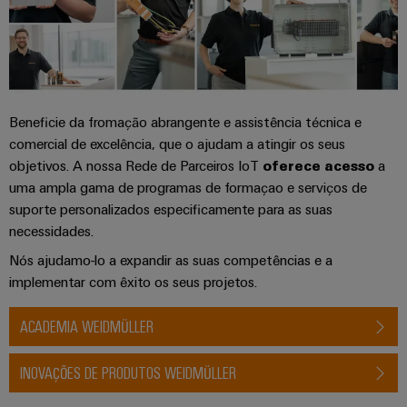
Caixas
modificadas
e
equipadas
Conjuntos
Beneficie da fromação abrangente e assistência técnica e
de
comercial de excelência, que o ajudam a atingir os seus
cabos
objetivos. A nossa Rede de Parceiros IoT
oferece acesso
a
personalizados
uma ampla gama de programas de formaçao e serviços de
suporte personalizados especificamente para as suas
necessidades.
Nós ajudamo-lo a expandir as suas competências e a
Inovações de
produtos
implementar com êxito os seus projetos.
Conectividade
prática para o
ACADEMIA WEIDMÜLLER
seu setor.
Nossas
inovações de
INOVAÇÕES DE PRODUTOS WEIDMÜLLER
conectividade
industrial.