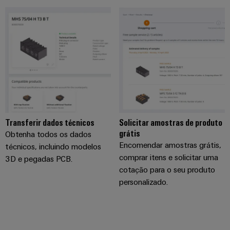
engenharia
Fabricante
desafios
e
de
da
construção
visualização
Equipamentos
de
Originais
quadros
Medição
elétricos
(OEM)
de
Máquinas
energia
Soluções
para
Weidmüller
os
Industrial
vários
Transferir dados técnicos
Solicitar amostras de produto
AI
setores
grátis
Obtenha todos os dados
de
automação
Acesso
Encomendar amostras grátis,
técnicos, incluindo modelos
de
comprar itens e solicitar uma
remoto
3D e pegadas PCB.
máquinas
cotação para o seu produto
e
Plataforma
personalizado.
fábricas
de
Petróleo
serviços
e
industriais
gás