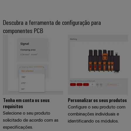
energia
Automação
Infraestruturas
e
de
Descubra a ferramenta de configuração para
software
edifícios
Fabricante
componentes PCB
Soluções
de
Comandos
para
dispositivos
os
Sistemas
requisitos
Conectores
específicos
de
das
PCB
I/O
infraestruturas
e
de
Ethernet
terminais
edifícios
industrial
PCB
Construção
de
Painéis
Serviços
Tenha em conta os seus
Personalizar os seus produtos
quadros
táteis
de
requisitos
Configure o seu produto com
elétricos
conector
Selecione o seu produto
combinações individuais e
Ferramentas
Soluções
PCB
solicitado de acordo com as
identificando os módulos.
para
de
especificações.
os