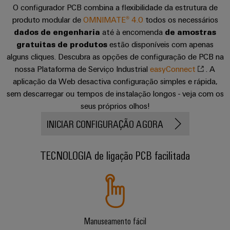
Informação
Industrial
entrada
O configurador PCB combina a flexibilidade da estrutura de
Eventos
de
Centro
engenharia
produto modular de
OMNIMATE® 4.0
todos os necessários
5G
de
gestão
de
digital
dados de engenharia
Promoções
até à encomenda
de amostras
cabos
e
Single
gratuitas de produtos
dados
estão disponíveis com apenas
Weidmüller
Certificados
Newsletter
Pair
Cabos
alguns cliques. Descubra as opções de configuração de PCB na
Soluções
Configurator
e
Ethernet
de
nossa Plataforma de Serviço Industrial
easyConnect
. A
Orange
produtos
aplicação da Web desactiva configuração simples e rápida,
conexão,
para
Serviços
Mag
Distribuidores
sem descarregar ou tempos de instalação longos - veja com os
cabos
centros
de
|
seus próprios olhos!
de
Quadro
patch
Tabela
conector
Revista
dados
e
e
INICIAR CONFIGURAÇÃO AGORA
-
de
PCB
do
campo
cabos
eficientes,
Preços
cliente
fiáveis,
Serviços
TECNOLOGIA de ligação PCB facilitada
escaláveis
Cablagem
Cablagem
de
A
de
do
VISÃO
Construção
laboratório
nossa
GERAL
campo
sistema
naval
Gerência
CLP
Soluções
Construção
de
e
Suporte
inteligente
ligação
Manuseamento fácil
soluções
Nossos
abrangentes