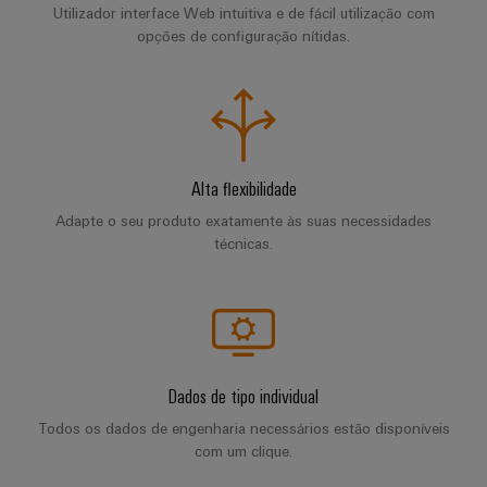
de
Apoio
Utilizador interface Web intuitiva e de fácil utilização com
de
para
parceiros
quadros
opções de configuração nítidas.
o
técnico
migração
setor
Distribuição
Medição
marítimo
Conformidade
Interfaces
inteligente
com
IIoT
de
Energia
produtos
e
serviço
eólica
Soluções
ambientais
a
Excelência
para
Alta flexibilidade
Caixas
operacional
rede
o
em
PSIRT
de
Adapte o seu produto exatamente às suas necessidades
de
ambiente
energia
técnicas.
distribuição
parceiros
eólica
de
Dados
de
trabalho
de
Energia
automação
engenharia
tradicional
Sistemas
Weidmüller
O
eletrónicos
Encontre
Configurator
Catálogos
futuro
seu
para
de
Dados de tipo individual
Módulos
a
parceiro
produtos
Todos os dados de engenharia necessários estão disponíveis
de
geração
de
Sistemas
técnicos
com um clique.
comprovada
relés
soluções
e
de