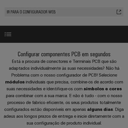
plug-
175
SNAP
nosso
se
de
in
anos
tornam
IN
canal
IR PARA O CONFIGURADOR WEB
cabos
tangíveis
Weidmüller
Vendas
Distribuição
Conectores
e
personalizados
Tecnologia
as
PCB
Factos
de
Sobre
soluções
Serviço
e
e
Empresa
podem
conexão
nós
de
terminais
números
ser
PUSH
experimentadas.
Entrega
PCB
Onde
produtos configurável
IN
Configurar componentes PCB em segundos
Sustentabilidade
Carreira
Rápida
nos
Armazenamento
Sistemas
Está a procura de conectores e Terminais PCB que são
Micro
pode
de
Academia
Ferramenta de configuração
e
adaptados individualmente às suas necessidades? Não há
redes
encontrar
Energia
Weidmüller
Problema com o nosso configurador de PCB! Selecione
componentes
Consultoria
DC
Soluções
módulos
individuais que precisa, combine-os de acordo com
de
e
e
Recursos
Complementos perfeitos
suas necessidades e identifique-os com
símbolos e cores
produtos
Computação
estruturas
engenharia
Humanos
Eventos
para
para combinar com a sua marca. E não é tudo - com o nosso
de
digital
&
sistemas
Consultoria e suporte
Sistemas
processo de fabrico eficiente, os seus produtos totalmente
Conformidade
ponta
de
Promoções
configurados estão disponíveis em apenas
alguns dias
. Diga
e
Consultoria
armazenamento
u-
Locais
adeus aos longos prazos de entrega e inicie diretamente com a
de
componentes
de
Feiras
OS
energia
sua configuração de produto individual.
de
conectividade
e
(ESS)