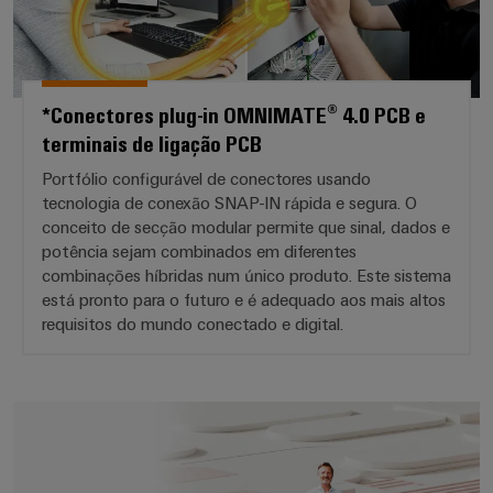
Caixas
modificadas
e
equipadas
*Conectores plug-in OMNIMATE® 4.0 PCB e
Conjuntos
terminais de ligação PCB
de
Portfólio configurável de conectores usando
cabos
tecnologia de conexão SNAP-IN rápida e segura. O
personalizados
conceito de secção modular permite que sinal, dados e
potência sejam combinados em diferentes
combinações híbridas num único produto. Este sistema
está pronto para o futuro e é adequado aos mais altos
Inovações de
requisitos do mundo conectado e digital.
produtos
Conectividade
prática para o
seu setor.
easyConnect - Sua plataforma de 
Nossas
inovações de
conectividade
industrial.