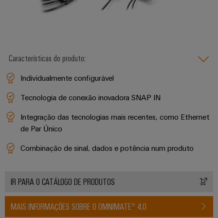
transportes
eShop
de
ferroviários
Plataforma
sistemas
Interface
de
Fotovoltaico
eletrónicos
OCI
serviços
Aproveitar
a
industriais
Proteção
Interface
Características do produto:
energia
easyConnect
contra
solar
EDI
para
Individualmente configurável
descargas
Controlador
a
atmosféricas
eficiência
de
Tecnologia de conexão inovadora SNAP IN
VISÃO
de
e
GERAL
centrais
recursos
Integração das tecnologias mais recentes, como Ethernet
sobretensões
elétricas
de Par Único
Hidrogênio
PV
Segurança
O
Combinação de sinal, dados e potência num produto
combiner
hidrogênio
industrial
como
boxes
tecnologia
Soluções
fundamental
IR PARA O CATÁLOGO DE PRODUTOS
Distribuidores
de
para
Fieldbus
a
gestão
MAIS INFORMAÇÕES SOBRE O OMNIMATE® 4.0
transição
de
energética