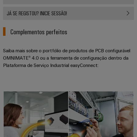
industriais
energéticas
modernas
Iluminação
JÁ SE REGISTOU? INICIE SESSÃO!
Tratamento
industrial
da
Complementos perfeitos
Infraestrutura
água
do
e
quadro
Saiba mais sobre o portfólio de produtos de PCB configurável
das
OMNIMATE® 4.0 ou a ferramenta de configuração dentro da
águas
Plataforma de Serviço Industrial easyConnect:
residuais
Serviço
Soluções
de
para
a
montagem
indústria
*Conectores plug-in OMNIMATE® 
de
Calhas
tratamento
de
de
água
terminais
e
montadas
resíduos