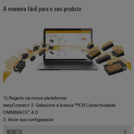
easyConnect
Garante
A maneira fácil para o seu produto
a
proteção
das
Local
operações
de
com
trabalho
soluções
integradas
e
para
acessórios
o
setor
Ferramentas
de
processos
Máquinas
Transmissão
automáticas
e
1) Registo na nossa plataforma
Software
distribuição
easyConnect 2. Selecione a licença "PCB Conectividade
Estabilidade
OMNIMATE® 4.0
Marcadores
e
3. Inicie sua configuração
segurança
para
Impressoras
REGISTO
redes