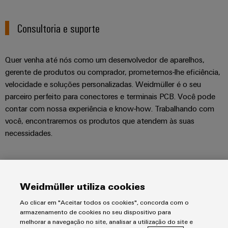
Consultoria e suporte
Quer venha até nós como um desenvolvedor de aparelhos,
gerente de produtos ou comprador, prometemos-lhe eficiência,
velocidade e soluções personalizadas. Weidmüller é o seu
parceiro perfeito para conectores e terminais PCB. Você pode
contar com nossa experiência e know-how. Trabalhando com
você, encontraremos os produtos que atendem às suas
necessidades.
Weidmüller utiliza cookies
Aviso Legal
Ao clicar em "Aceitar todos os cookies", concorda com o
armazenamento de cookies no seu dispositivo para
Impressão
melhorar a navegação no site, analisar a utilização do site e