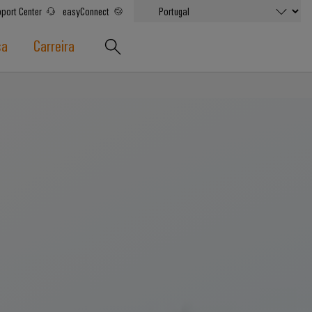
port Center
easyConnect
sa
Carreira