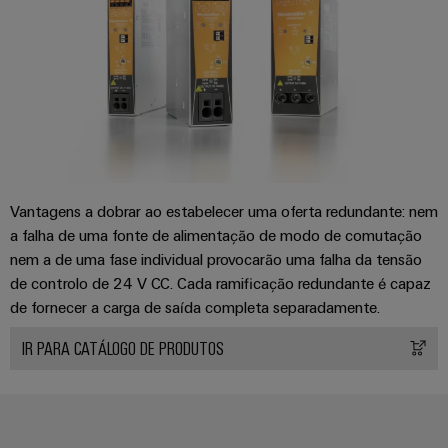
easyConnect
Garante
a
proteção
das
Local
operações
de
com
trabalho
soluções
integradas
e
para
acessórios
o
Vantagens a dobrar ao estabelecer uma oferta redundante: nem
setor
Ferramentas
de
a falha de uma fonte de alimentação de modo de comutação
processos
nem a de uma fase individual provocarão uma falha da tensão
Máquinas
de controlo de 24 V CC. Cada ramificação redundante é capaz
Transmissão
automáticas
de fornecer a carga de saída completa separadamente.
e
Software
distribuição
IR PARA CATÁLOGO DE PRODUTOS
Estabilidade
Marcadores
e
segurança
para
Impressoras
redes