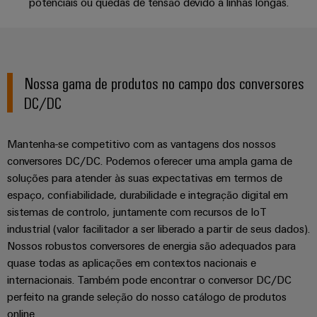
Informação
potenciais ou quedas de tensão devido a linhas longas.
Aplicações
Industrial
entrada
Eventos
de
Centro
engenharia
5G
de
gestão
de
digital
Promoções
cabos
Downloads
e
Single
dados
Weidmüller
Certificados
Newsletter
Pair
Cabos
Nossa gama de produtos no campo dos conversores
Soluções
Configurator
Contacto | Consultoria
e
Ethernet
de
DC/DC
Orange
produtos
conexão,
para
Serviços
Mag
Distribuidores
cabos
centros
de
|
Mantenha-se competitivo com as vantagens dos nossos
de
Quadro
patch
Tabela
conector
Revista
dados
conversores DC/DC. Podemos oferecer uma ampla gama de
e
e
-
de
PCB
do
soluções para atender às suas expectativas em termos de
campo
cabos
eficientes,
Preços
espaço, confiabilidade, durabilidade e integração digital em
cliente
fiáveis,
Serviços
sistemas de controlo, juntamente com recursos de IoT
escaláveis
Cablagem
Cablagem
de
A
industrial (valor facilitador a ser liberado a partir de seus dados).
de
do
VISÃO
Construção
laboratório
nossa
Nossos robustos conversores de energia são adequados para
GERAL
campo
sistema
naval
Gerência
quase todas as aplicações em contextos nacionais e
CLP
Soluções
internacionais. Também pode encontrar o conversor DC/DC
Construção
de
e
Suporte
perfeito na grande seleção do nosso catálogo de produtos
inteligente
ligação
soluções
online.
Nossos
abrangentes