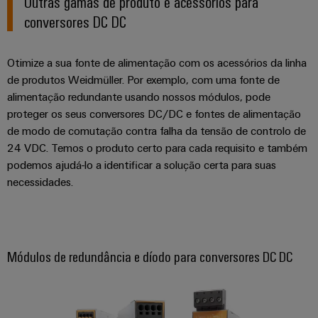
Outras gamas de produto e acessórios para
engenharia
Fabricante
desafios
conversores DC DC
e
de
da
construção
visualização
Equipamentos
de
Originais
quadros
Otimize a sua fonte de alimentação com os acessórios da linha
Medição
elétricos
(OEM)
de produtos Weidmüller. Por exemplo, com uma fonte de
de
alimentação redundante usando nossos módulos, pode
Máquinas
energia
proteger os seus conversores DC/DC e fontes de alimentação
Soluções
de modo de comutação contra falha da tensão de controlo de
para
Weidmüller
os
24 VDC. Temos o produto certo para cada requisito e também
Industrial
vários
podemos ajudá-lo a identificar a solução certa para suas
AI
setores
necessidades.
de
automação
Acesso
de
remoto
máquinas
e
Plataforma
Módulos de redundância e díodo para conversores DC DC
fábricas
de
Petróleo
serviços
e
industriais
gás