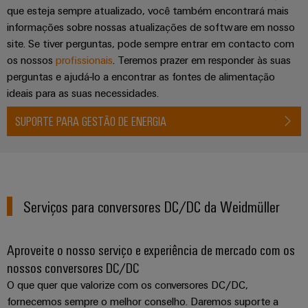
Caixas
que esteja sempre atualizado, você também encontrará mais
modificadas
informações sobre nossas atualizações de software em nosso
e
site. Se tiver perguntas, pode sempre entrar em contacto com
equipadas
os nossos
profissionais
. Teremos prazer em responder às suas
perguntas e ajudá-lo a encontrar as fontes de alimentação
Conjuntos
ideais para as suas necessidades.
de
cabos
SUPORTE PARA GESTÃO DE ENERGIA
personalizados
Inovações de
Serviços para conversores DC/DC da Weidmüller
produtos
Conectividade
prática para o
Aproveite o nosso serviço e experiência de mercado com os
seu setor.
Nossas
nossos conversores DC/DC
inovações de
conectividade
O que quer que valorize com os conversores DC/DC,
industrial.
fornecemos sempre o melhor conselho. Daremos suporte a