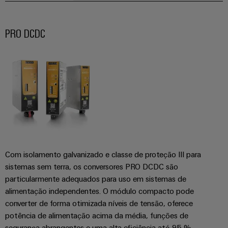
transportes
eShop
de
ferroviários
Plataforma
sistemas
Interface
de
Fotovoltaico
PRO DCDC
eletrónicos
OCI
serviços
Aproveitar
a
industriais
Proteção
Interface
energia
easyConnect
contra
solar
EDI
para
descargas
Controlador
a
atmosféricas
eficiência
de
VISÃO
de
e
GERAL
centrais
recursos
sobretensões
elétricas
Hidrogênio
PV
Segurança
O
Com isolamento galvanizado e classe de proteção III para
combiner
hidrogênio
industrial
sistemas sem terra, os conversores PRO DCDC são
como
boxes
particularmente adequados para uso em sistemas de
tecnologia
Soluções
fundamental
alimentação independentes. O módulo compacto pode
Distribuidores
de
para
converter de forma otimizada níveis de tensão, oferece
Fieldbus
a
gestão
potência de alimentação acima da média, funções de
transição
de
energética
segurança abrangentes e uma alta eficiência até 95 %.