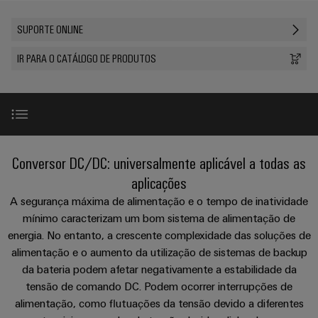
plug-
175
SNAP
nosso
se
de
in
anos
tornam
IN
canal
SUPORTE ONLINE
cabos
tangíveis
Weidmüller
Vendas
Distribuição
Conectores
e
personalizados
Tecnologia
IR PARA O CATÁLOGO DE PRODUTOS
as
PCB
Factos
de
Sobre
soluções
Serviço
e
e
Empresa
podem
conexão
nós
de
terminais
números
ser
PUSH
experimentadas.
Entrega
PCB
Onde
IN
Sustentabilidade
Carreira
Rápida
nos
Armazenamento
Sistemas
Gama de produtos
Micro
pode
Conversor DC/DC: universalmente aplicável a todas as
de
Academia
e
redes
encontrar
Energia
aplicações
Weidmüller
componentes
Consultoria
DC
Soluções
Acessórios
A segurança máxima de alimentação e o tempo de inatividade
de
e
e
Recursos
mínimo caracterizam um bom sistema de alimentação de
produtos
Computação
estruturas
engenharia
Humanos
Eventos
energia. No entanto, a crescente complexidade das soluções de
para
Suporte online
de
digital
&
sistemas
alimentação e o aumento da utilização de sistemas de backup
Sistemas
Conformidade
ponta
de
Promoções
da bateria podem afetar negativamente a estabilidade da
e
Consultoria
armazenamento
u-
Serviços
tensão de comando DC. Podem ocorrer interrupções de
Locais
de
componentes
de
Feiras
OS
alimentação, como flutuações da tensão devido a diferentes
energia
de
conectividade
e
(ESS)