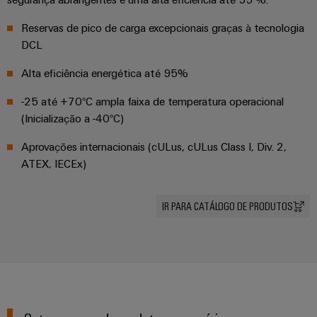
energia
Automação
Infraestruturas
Reservas de pico de carga excepcionais graças à tecnologia
e
de
DCL
software
edifícios
Fabricante
Alta eficiência energética até 95%
Soluções
de
Comandos
para
dispositivos
-25 até +70°C ampla faixa de temperatura operacional
os
Sistemas
(Inicialização a -40°C)
requisitos
Conectores
específicos
de
das
Aprovações internacionais (cULus, cULus Class I, Div. 2,
PCB
I/O
infraestruturas
ATEX, IECEx)
e
de
Ethernet
terminais
edifícios
industrial
PCB
IR PARA CATÁLOGO DE PRODUTOS
Construção
de
Painéis
Serviços
quadros
táteis
de
elétricos
conector
Ferramentas
Soluções
PCB
para
de
os