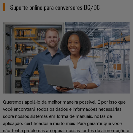
industriais
energéticas
Suporte online para conversores DC/DC
modernas
Iluminação
Tratamento
industrial
da
Infraestrutura
água
do
e
quadro
das
águas
residuais
Serviço
Soluções
de
para
a
montagem
indústria
de
Calhas
tratamento
Queremos apoiá-lo da melhor maneira possível. É por isso que
de
de
você encontrará todos os dados e informações necessárias
água
terminais
sobre nossos sistemas em forma de manuais, notas de
e
montadas
aplicação, certificados e muito mais. Para garantir que você
resíduos
não tenha problemas ao operar nossas fontes de alimentação e