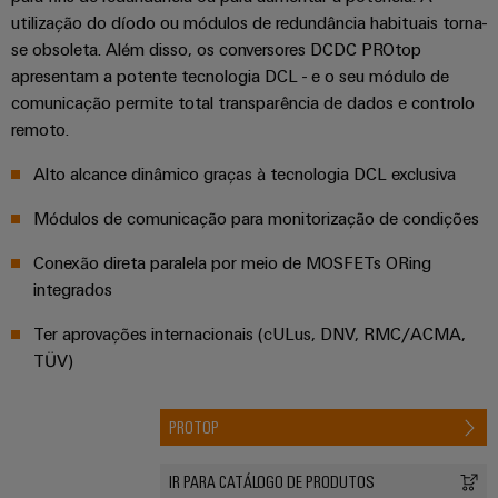
e
Reparos
energia
de
soluções
utilização do díodo ou módulos de redundância habituais torna-
relés
e
Industrial
se obsoleta. Além disso, os conversores DCDC PROtop
Fabricantes
de
Automação
peças
IoT
apresentam a potente tecnologia DCL - e o seu módulo de
de
estado
descentralizada
de
&
comunicação permite total transparência de dados e controlo
dispositivos
sólido
substituição
remoto.
Automation
Soluções
Automação
de
Amplificador
industrial
Cursos
Alto alcance dinâmico graças à tecnologia DCL exclusiva
conectividade
de
inovadoras
de
IIoT
Eventos
Módulos de comunicação para monitorização de condições
para
isolamento
formação
dispositivos
&
e
e
e
Conexão direta paralela por meio de MOSFETs ORing
Software
feiras
transdutores
Ferrovia
seminários
integrados
de
de
Soluções
Feiras
Automação
modernas
Ter aprovações internacionais (cULus, DNV, RMC/ACMA,
medição
e
e
TÜV)
Opções
digitais
Industrial
eventos
Fontes
para
de
analytics
globais
de
uma
PROTOP
pedido
mobilidade
alimentação
IoT
Experiência
ecológica
digital
nos
industrial
digital
IR PARA CATÁLOGO DE PRODUTOS
Estruturas