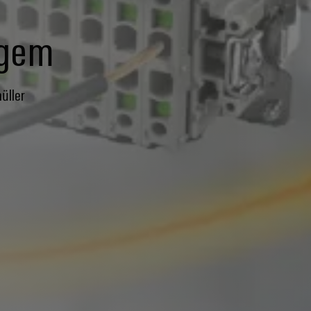
agem
üller