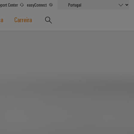
port Center
easyConnect
sa
Carreira