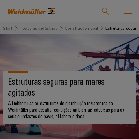
Start
Todas as indústrias
Construção naval
Estruturas segura
Product catalogue
Support Center
easyConnect
Voltar
Voltar
Voltar
Voltar para
Voltar
Voltar
para
para
para
Assistência
para
para
Todas as indústrias
Todas as
Soluções
Produtos
Vendas
Empresa
Estruturas seguras para mares
indústrias
Produtos
personalizados
Todos
Conectividade
Weidmüller
A
agitados
Soluções
Weidmüller
os
em
nossa
IndustryMatch
Faixas
Blocos
A Liebherr usa as estruturas de distribuição resistentes da
setores
Portugal
empresa
Um
de
de
Weidmüller para desafiar condições ambientais adversas para os
Produtos
mundo
seus guindastes de navio, offshore e doca.
terminais
Tecnologia
terminais
Informação
Quem
3D
onde
montadas
de
sobre
somos
Conectores
os
Assistência
conexão
o
desafios
Conjuntos