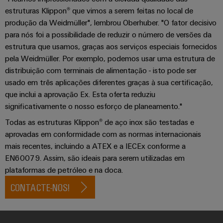
transportes
eShop
de
ferroviários
estruturas Klippon® que vimos a serem feitas no local de
Plataforma
sistemas
produção da Weidmüller", lembrou Oberhuber. "O fator decisivo
Interface
de
Fotovoltaico
eletrónicos
para nós foi a possibilidade de reduzir o número de versões da
OCI
serviços
Aproveitar
estrutura que usamos, graças aos serviços especiais fornecidos
a
industriais
Proteção
Interface
pela Weidmüller. Por exemplo, podemos usar uma estrutura de
energia
easyConnect
contra
solar
distribuição com terminais de alimentação - isto pode ser
EDI
para
descargas
usado em três aplicações diferentes graças à sua certificação,
Controlador
a
atmosféricas
que inclui a aprovação Ex. Esta oferta reduziu
eficiência
de
VISÃO
significativamente o nosso esforço de planeamento."
de
e
GERAL
centrais
recursos
sobretensões
Todas as estruturas Klippon® de aço inox são testadas e
elétricas
Hidrogênio
aprovadas em conformidade com as normas internacionais
PV
Segurança
mais recentes, incluindo a ATEX e a IECEx conforme a
O
combiner
hidrogênio
EN60079. Assim, são ideais para serem utilizadas em
industrial
como
boxes
plataformas de petróleo e na doca.
tecnologia
Soluções
fundamental
CONTACTE-NOS!
Distribuidores
de
para
Fieldbus
a
gestão
transição
de
energética