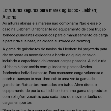
plug-
175
SNAP
nosso
se
de
in
anos
tornam
IN
canal
Estruturas seguras para mares agitados - Liebherr,
cabos
tangíveis
Weidmüller
Vendas
Distribuição
Áustria
Conectores
e
personalizados
Tecnologia
as
PCB
Factos
As alturas alpinas e a maresia não combinam? Não é esse o
de
Sobre
soluções
Serviço
caso na Liebherr. O fabricante do equipamento de construção
e
e
Empresa
podem
conexão
nós
fornece guindastes específicos para o manuseamento de carga
de
terminais
números
ser
PUSH
experimentadas.
a partir da sua base, na cidade austríaca de Nenzing.
Entrega
PCB
Onde
IN
Sustentabilidade
Carreira
Rápida
nos
A gama de guindastes de navios da Liebherr foi projetada para
Armazenamento
Sistemas
dar resposta às necessidades a bordo de qualquer navio,
Micro
pode
de
Academia
e
incluindo a capacidade de levantar cargas pesadas. A indústria
redes
encontrar
Energia
Weidmüller
componentes
offshore é abastecida com guindastes personalizados
Consultoria
DC
Soluções
de
fabricados individualmente. Para manusear carga volumosa e
e
e
Recursos
produtos
Computação
estruturas
cobrir o transporte marítimo existe uma vasta gama de
engenharia
Humanos
Eventos
para
guindastes flutuantes montados em balsa. Além disso, o
de
digital
&
sistemas
Sistemas
Conformidade
equipamento de porto da Liebherr tem uma gama de produtos
ponta
de
Promoções
e
com soluções versáteis para cada tipo de movimentação de
Consultoria
armazenamento
u-
Locais
de
componentes
cargas em portos.
de
Feiras
OS
energia
de
conectividade
e
"Para fazer frente a condições ambientais extremas que
(ESS)