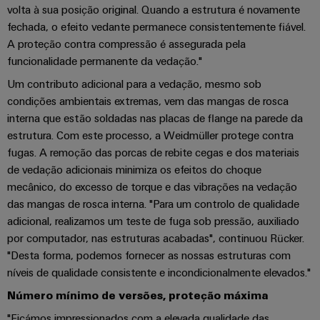
e
Reparos
energia
de
volta à sua posição original. Quando a estrutura é novamente
soluções
relés
e
fechada, o efeito vedante permanece consistentemente fiável.
Industrial
Fabricantes
de
Automação
peças
A proteção contra compressão é assegurada pela
IoT
de
estado
descentralizada
funcionalidade permanente da vedação."
de
&
dispositivos
sólido
substituição
Automation
Um contributo adicional para a vedação, mesmo sob
Soluções
Automação
condições ambientais extremas, vem das mangas de rosca
de
Amplificador
industrial
Cursos
conectividade
interna que estão soldadas nas placas de flange na parede da
de
inovadoras
de
estrutura. Com este processo, a Weidmüller protege contra
IIoT
Eventos
para
isolamento
formação
fugas. A remoção das porcas de rebite cegas e dos materiais
dispositivos
&
e
e
e
de vedação adicionais minimiza os efeitos do choque
Software
feiras
transdutores
Ferrovia
seminários
mecânico, do excesso de torque e das vibrações na vedação
de
de
Soluções
das mangas de rosca interna. "Para um controlo de qualidade
Feiras
Automação
modernas
medição
adicional, realizamos um teste de fuga sob pressão, auxiliado
e
e
por computador, nas estruturas acabadas", continuou Rücker.
Opções
digitais
Industrial
eventos
Fontes
para
"Desta forma, podemos fornecer as nossas estruturas com
de
analytics
globais
de
uma
níveis de qualidade consistente e incondicionalmente elevados."
pedido
mobilidade
alimentação
IoT
Experiência
ecológica
digital
Número mínimo de versões, proteção máxima
nos
industrial
digital
Estruturas
"Ficámos impressionados com a elevada qualidade das