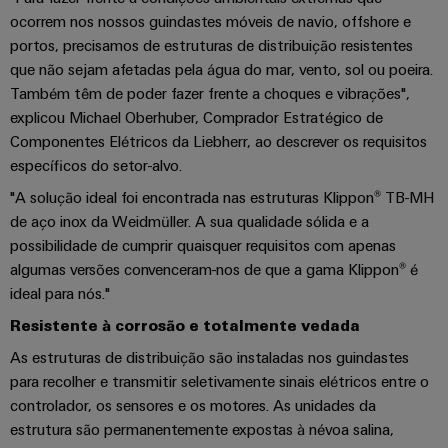
Informação
Industrial
entrada
Eventos
ocorrem nos nossos guindastes móveis de navio, offshore e
de
Centro
engenharia
5G
de
portos, precisamos de estruturas de distribuição resistentes
gestão
de
digital
Promoções
cabos
que não sejam afetadas pela água do mar, vento, sol ou poeira.
e
Single
dados
Também têm de poder fazer frente a choques e vibrações",
Weidmüller
Certificados
Newsletter
Pair
Cabos
Soluções
explicou Michael Oberhuber, Comprador Estratégico de
Configurator
e
Ethernet
de
Componentes Elétricos da Liebherr, ao descrever os requisitos
Orange
produtos
conexão,
específicos do setor-alvo.
para
Serviços
Mag
Distribuidores
cabos
centros
"A solução ideal foi encontrada nas estruturas Klippon® TB-MH
de
|
de
Quadro
patch
de aço inox da Weidmüller. A sua qualidade sólida e a
Tabela
conector
Revista
dados
e
e
possibilidade de cumprir quaisquer requisitos com apenas
-
de
PCB
do
campo
cabos
eficientes,
algumas versões convenceram-nos de que a gama Klippon® é
Preços
cliente
fiáveis,
Serviços
ideal para nós."
escaláveis
Cablagem
Cablagem
de
A
Resistente à corrosão e totalmente vedada
de
do
VISÃO
Construção
laboratório
nossa
GERAL
campo
As estruturas de distribuição são instaladas nos guindastes
sistema
naval
Gerência
para recolher e transmitir seletivamente sinais elétricos entre o
CLP
Soluções
Construção
controlador, os sensores e os motores. As unidades da
de
e
Suporte
inteligente
ligação
estrutura são permanentemente expostas à névoa salina,
soluções
Nossos
abrangentes