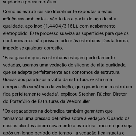
de
sujidade e poeira metálica.
Apoio
de
para
parceiros
quadros
o
Como as estruturas são literalmente expostas a estas
técnico
migração
setor
influências ambientais, são feitas a partir de aço de alta
Distribuição
Medição
marítimo
Conformidade
Interfaces
qualidade, aço inox (1,4404/316L), com acabamento
inteligente
com
IIoT
de
eletropolido. Este processo suaviza as superfícies para que os
Energia
produtos
e
contaminantes não possam aderir às estruturas. Desta forma,
serviço
eólica
Soluções
impede-se qualquer corrosão.
ambientais
a
Excelência
para
Caixas
operacional
rede
o
"Para garantir que as estruturas estejam perfeitamente
em
PSIRT
de
de
vedadas, usamos uma vedação de silicone de alta qualidade,
ambiente
energia
distribuição
parceiros
que se adapta perfeitamente aos contornos da estrutura.
eólica
de
Dados
Graças aos parafusos à volta da estrutura, existe uma
de
trabalho
de
Energia
compressão simétrica da vedação, que garante que a estrutura
automação
engenharia
tradicional
Sistemas
Weidmüller
fica perfeitamente vedada", explicou Stephan Rücker, Diretor
O
eletrónicos
Encontre
do Portefólio de Estruturas da Weidmüller.
Configurator
Catálogos
futuro
seu
para
de
"Os espaçadores na dobradiça também garantem que
Módulos
a
parceiro
produtos
tenhamos uma pressão definitiva sobre a vedação. Quando os
de
geração
de
Sistemas
nossos clientes abrem novamente a estrutura - mesmo que seja
técnicos
comprovada
relés
soluções
e
após um longo período de tempo - a vedação fica intacta e
de