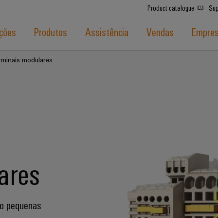
Product catalogue
Sup
ções
Produtos
Assistência
Vendas
Empre
erminais modulares
ares
mo pequenas