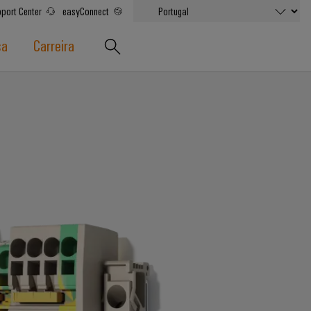
port Center
easyConnect
sa
Carreira