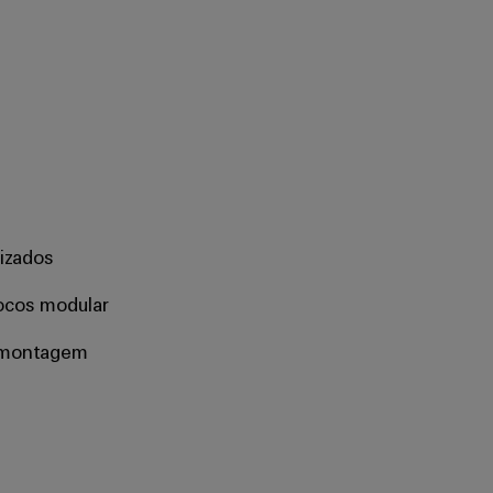
izados
ocos modular
 montagem