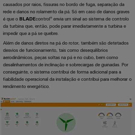
causados por raios, fissuras no bordo de fuga, separação da
energia
Automação
Infraestruturas
rede e danos no rolamento da pá. Só em caso de danos graves
e
de
é que o
BLADE
control® envia um sinal ao sistema de controlo
software
edifícios
da turbina que, então, pode parar imediatamente a turbina e
Fabricante
impedir que a pá se quebre.
Soluções
de
Comandos
para
Além de danos diretos na pá do rotor, também são detetados
dispositivos
os
Sistemas
desvios de funcionamento, tais como desequilíbrios
requisitos
Conectores
específicos
aerodinâmicos, peças soltas na pá e no cubo, bem como
de
das
PCB
desalinhamentos de inclinação e sobrecargas de guinadas. Por
I/O
infraestruturas
e
conseguinte, o sistema contribui de forma adicional para a
de
Ethernet
fiabilidade operacional da instalação e contribui para melhorar o
terminais
edifícios
industrial
rendimento energético.
PCB
Construção
de
Painéis
Serviços
quadros
táteis
de
elétricos
conector
Ferramentas
Soluções
PCB
para
de
os