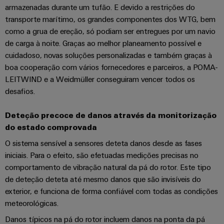
transportes
eShop
armazenadas durante um tufão. E devido a restrições do
de
ferroviários
Plataforma
transporte marítimo, os grandes componentes dos WTG, bem
sistemas
Interface
de
Fotovoltaico
como a grua de ereção, só podiam ser entregues por um navio
eletrónicos
OCI
serviços
Aproveitar
de carga à noite. Graças ao melhor planeamento possível e
a
industriais
cuidadoso, novas soluções personalizadas e também graças à
Proteção
Interface
energia
easyConnect
boa cooperação com vários fornecedores e parceiros, a POMA-
contra
solar
EDI
para
LEITWIND e a Weidmüller conseguiram vencer todos os
descargas
Controlador
a
desafios.
atmosféricas
eficiência
de
VISÃO
de
e
GERAL
centrais
Deteção precoce de danos
através da monitorização
recursos
sobretensões
elétricas
do estado comprovada
Hidrogênio
PV
O sistema sensível a sensores deteta danos desde as fases
Segurança
O
combiner
iniciais. Para o efeito, são efetuadas medições precisas no
hidrogênio
industrial
como
comportamento de vibração natural da pá do rotor. Este tipo
boxes
tecnologia
de deteção deteta até mesmo danos que são invisíveis do
Soluções
fundamental
Distribuidores
exterior, e funciona de forma confiável com todas as condições
de
para
Fieldbus
meteorológicas.
a
gestão
transição
de
Danos típicos na pá do rotor incluem danos na ponta da pá
energética