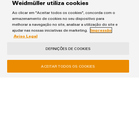
Caixas
Weidmüller utiliza cookies
modificadas
Ao clicar em "Aceitar todos os cookies", concorda com o
e
armazenamento de cookies no seu dispositivo para
equipadas
melhorar a navegação no site, analisar a utilização do site e
Aviso Legal
ajudar nas nossas iniciativas de marketing.
Impressão
Impressão
Aviso Legal
Conjuntos
Termos e Condições de Venda
de
DEFINIÇÕES DE COOKIES
cabos
Weidmüller - Sistemas de Interface, S.A.
personalizados
ACEITAR TODOS OS COOKIES
Via do Oriente, Nº C Lote 5.02.03 | Escritório 1 no piso 2 do Edificio
Tamisa
Parque das Nações 1990-514 Lisboa
Inovações de
produtos
T+351 214 459 190
Conectividade
weidmuller.portugal@weidmueller.com
prática para o
seu setor.
Nossas
inovações de
conectividade
industrial.