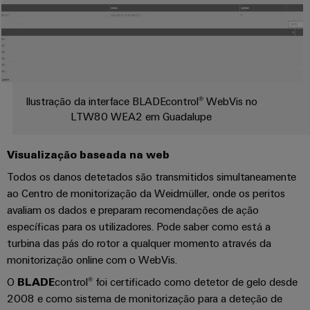
engenharia
Fabricante
desafios
e
de
da
construção
visualização
Equipamentos
de
Originais
quadros
Medição
elétricos
(OEM)
de
Máquinas
energia
Ilustração da interface BLADEcontrol® WebVis no
Soluções
LTW80 WEA2 em Guadalupe
para
Weidmüller
os
Industrial
Visualização baseada na web
vários
AI
setores
Todos os danos detetados são transmitidos simultaneamente
de
ao Centro de monitorização da Weidmüller, onde os peritos
automação
Acesso
de
avaliam os dados e preparam recomendações de ação
remoto
máquinas
específicas para os utilizadores. Pode saber como está a
e
Plataforma
turbina das pás do rotor a qualquer momento através da
fábricas
monitorização online com o WebVis.
de
Petróleo
serviços
O
BLADE
control® foi certificado como detetor de gelo desde
e
industriais
2008 e como sistema de monitorização para a deteção de
gás