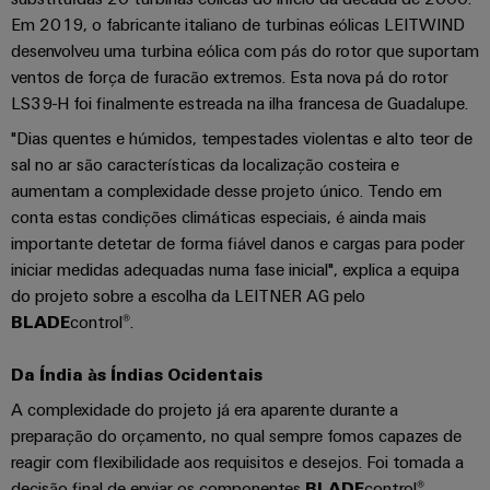
Informação
Industrial
entrada
Eventos
Em 2019, o fabricante italiano de turbinas eólicas LEITWIND
de
Centro
engenharia
5G
de
desenvolveu uma turbina eólica com pás do rotor que suportam
gestão
de
digital
Promoções
cabos
ventos de força de furacão extremos. Esta nova pá do rotor
e
Single
dados
LS39-H foi finalmente estreada na ilha francesa de Guadalupe.
Weidmüller
Certificados
Newsletter
Pair
Cabos
Soluções
"Dias quentes e húmidos, tempestades violentas e alto teor de
Configurator
e
Ethernet
de
Orange
produtos
sal no ar são características da localização costeira e
conexão,
para
Serviços
Mag
aumentam a complexidade desse projeto único. Tendo em
Distribuidores
cabos
centros
de
|
conta estas condições climáticas especiais, é ainda mais
de
Quadro
patch
Tabela
importante detetar de forma fiável danos e cargas para poder
conector
Revista
dados
e
e
-
iniciar medidas adequadas numa fase inicial", explica a equipa
de
PCB
do
campo
cabos
eficientes,
do projeto sobre a escolha da LEITNER AG pelo
Preços
cliente
fiáveis,
Serviços
BLADE
control®.
escaláveis
Cablagem
Cablagem
de
A
de
do
VISÃO
Construção
Da Índia às Índias Ocidentais
laboratório
nossa
GERAL
campo
sistema
naval
Gerência
A complexidade do projeto já era aparente durante a
CLP
Soluções
Construção
preparação do orçamento, no qual sempre fomos capazes de
de
e
Suporte
inteligente
reagir com flexibilidade aos requisitos e desejos. Foi tomada a
ligação
soluções
Nossos
abrangentes
decisão final de enviar os componentes
BLADE
control®