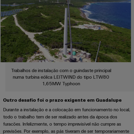
e
Reparos
energia
de
soluções
relés
e
Industrial
Fabricantes
de
Automação
peças
IoT
de
estado
descentralizada
de
&
dispositivos
sólido
substituição
Automation
Soluções
Automação
de
Amplificador
industrial
Cursos
conectividade
de
inovadoras
de
IIoT
Eventos
para
isolamento
formação
dispositivos
&
e
e
e
Trabalhos de instalação com o guindaste principal
Software
feiras
transdutores
Ferrovia
numa turbina eólica LEITWIND do tipo LTW80
seminários
de
de
Soluções
1,65MW Typhoon
Feiras
Automação
modernas
medição
e
e
Opções
Outro desafio foi o prazo exigente em Guadalupe
digitais
Industrial
eventos
Fontes
para
de
analytics
globais
Durante a instalação e a colocação em funcionamento no local,
de
uma
pedido
todo o trabalho tem de ser realizado antes da época dos
mobilidade
alimentação
IoT
Experiência
ecológica
digital
furacões. Infelizmente, o tempo imprevisível não cumpre as
nos
industrial
digital
previsões. Por exemplo, as pás tiveram de ser temporariamente
Estruturas