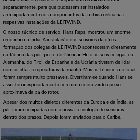
de
Apoio
de
para
parceiros
separadamente, para que pudessem ser instalados
quadros
o
técnico
migração
antecipadamente nos componentes da turbina eólica nas
setor
Distribuição
Medição
respetivas instalações da LEITWIND.
marítimo
Conformidade
Interfaces
inteligente
O nosso técnico de serviço, Hans Reps, mostrou um enorme
com
IIoT
de
Energia
empenho na Índia. A instalação dos sensores da pá e a
produtos
e
serviço
eólica
Soluções
formação dos colegas da LEITWIND aconteceram diretamente
ambientais
a
Excelência
para
na fábrica das pás, perto de Chennai. Ele e os seus colegas da
Caixas
operacional
rede
o
Alemanha, do Tirol, da Espanha e da Ucrânia tiveram de lidar
em
PSIRT
de
de
ambiente
energia
com as altas temperaturas da manhã. Mas os técnicos no local
distribuição
parceiros
eólica
de
Dados
foram sempre muito prestáveis. Divertiram-se quando Hans se
de
trabalho
de
assustou inesperadamente com uma cobra verde que se
Energia
automação
engenharia
aproximava da pá do rotor.
tradicional
Sistemas
Weidmüller
O
Apesar dos muitos dialetos diferentes da Europa e da Índia, as
eletrónicos
Encontre
Configurator
Catálogos
futuro
pás foram equipadas com a nossa tecnologia de sensores
seu
para
de
Módulos
dentro dos prazos. Depois foram enviados para o Caribe.
a
parceiro
produtos
de
geração
de
Sistemas
técnicos
comprovada
relés
soluções
e
de