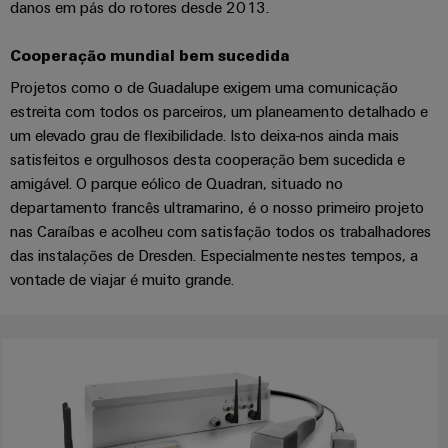
easyConnect
danos em pás do rotores desde 2013.
Garante
a
Cooperação mundial bem sucedida
proteção
das
Local
Projetos como o de Guadalupe exigem uma comunicação
operações
de
estreita com todos os parceiros, um planeamento detalhado e
com
trabalho
um elevado grau de flexibilidade. Isto deixa-nos ainda mais
soluções
integradas
e
satisfeitos e orgulhosos desta cooperação bem sucedida e
para
amigável. O parque eólico de Quadran, situado no
acessórios
o
departamento francês ultramarino, é o nosso primeiro projeto
setor
Ferramentas
nas Caraíbas e acolheu com satisfação todos os trabalhadores
de
processos
das instalações de Dresden. Especialmente nestes tempos, a
Máquinas
vontade de viajar é muito grande.
Transmissão
automáticas
e
Software
distribuição
Estabilidade
Marcadores
e
segurança
para
Impressoras
redes