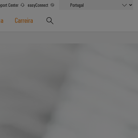
port Center
easyConnect
sa
Carreira