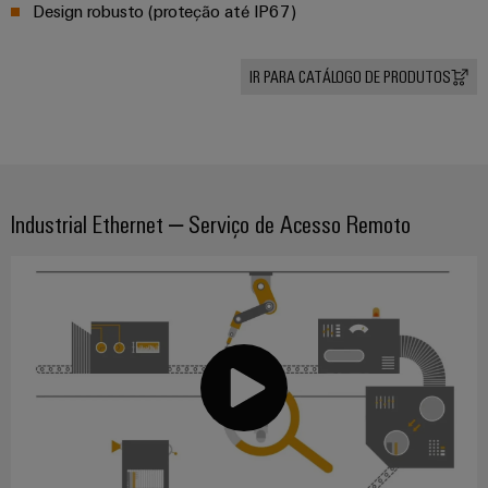
easyConnect
Design robusto (proteção até IP67)
Garante
a
proteção
IR PARA CATÁLOGO DE PRODUTOS
das
Local
operações
de
com
trabalho
soluções
integradas
e
para
acessórios
o
Industrial Ethernet – Serviço de Acesso Remoto
setor
Ferramentas
de
processos
Máquinas
Transmissão
automáticas
e
Software
distribuição
Estabilidade
Marcadores
e
segurança
para
Impressoras
redes