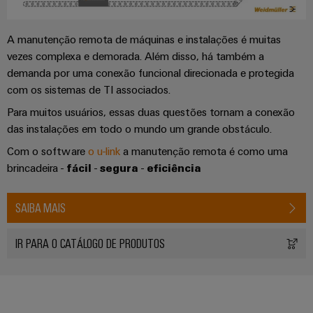
industriais
energéticas
modernas
Iluminação
A manutenção remota de máquinas e instalações é muitas
Tratamento
industrial
vezes complexa e demorada. Além disso, há também a
da
demanda por uma conexão funcional direcionada e protegida
Infraestrutura
água
com os sistemas de TI associados.
do
e
Para muitos usuários, essas duas questões tornam a conexão
quadro
das
das instalações em todo o mundo um grande obstáculo.
águas
Com o software
o u-link
a manutenção remota é como uma
residuais
Serviço
brincadeira -
fácil
-
segura
-
eficiência
Soluções
de
para
a
montagem
SAIBA MAIS
indústria
de
Calhas
tratamento
IR PARA O CATÁLOGO DE PRODUTOS
de
de
água
terminais
e
montadas
resíduos