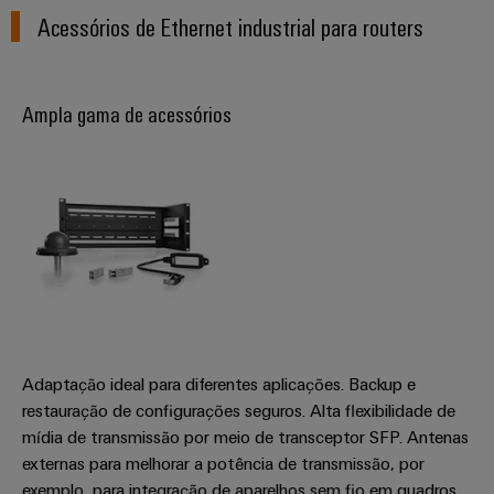
Caixas
Acessórios de Ethernet industrial para routers
modificadas
e
equipadas
Ampla gama de acessórios
Conjuntos
de
cabos
personalizados
Inovações de
produtos
Conectividade
Adaptação ideal para diferentes aplicações. Backup e
prática para o
seu setor.
restauração de configurações seguros. Alta flexibilidade de
Nossas
mídia de transmissão por meio de transceptor SFP. Antenas
inovações de
conectividade
externas para melhorar a potência de transmissão, por
industrial.
exemplo, para integração de aparelhos sem fio em quadros.