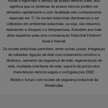
Informação
móvel e suportam o serviço de acesso remoto u-link. Isso
Industrial
entrada
Eventos
de
significa que os sistemas de acesso remoto podem ser
Downloads
Centro
engenharia
5G
de
definidos rapidamente e com facilidade sem conhecimento
gestão
de
digital
Promoções
cabos
especiais em TI. Os routers industriais destinam-se a ser
e
Single
dados
utilizados em ambientes industriais, ou seja, são robustos,
Weidmüller
Certificados
Newsletter
Pair
Cabos
Soluções
resistentes a choques e a temperaturas. Atendem aos mais
Configurator
e
Ethernet
de
Orange
altos requisitos para uma comunicação Industrial Ethernet
produtos
conexão,
para
fiável e flexível.
Serviços
Mag
Distribuidores
cabos
centros
de
|
Os routers industriais permitem, entre outras coisas: Integração
de
Quadro
patch
Tabela
conector
Revista
de subredes, ligação de rede com roteamento estático e
dados
e
e
-
de
PCB
do
dinâmico, aumento da segurança de rede, segmentação de
campo
cabos
eficientes,
Preços
rede, múltiplas interfaces de rede, suporte de protocolos,
cliente
fiáveis,
Serviços
manutenção remota segura e configurações DMZ.
escaláveis
Cablagem
Cablagem
de
A
de
Molde o futuro com routers de segurança industrial da
do
VISÃO
Construção
laboratório
nossa
GERAL
campo
Weidmüller.
sistema
naval
Gerência
CLP
Soluções
Construção
de
e
Suporte
inteligente
ligação
soluções
Nossos
abrangentes