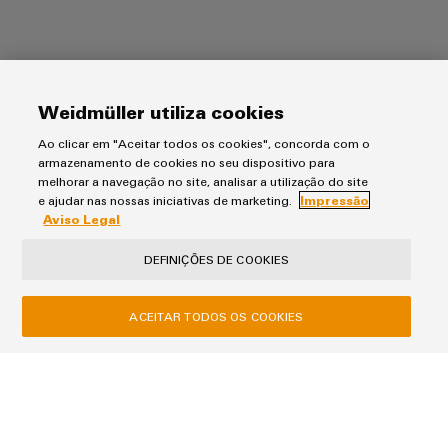
Downloads
Weidmüller utiliza cookies
Catálogo de produtos
Ao clicar em "Aceitar todos os cookies", concorda com o
Catálogo de Ethernet industrial
armazenamento de cookies no seu dispositivo para
melhorar a navegação no site, analisar a utilização do site
46,0 MB
e ajudar nas nossas iniciativas de marketing.
Impressão
Aviso Legal
Folheto de informações do produto
DEFINIÇÕES DE COOKIES
Soluções Ethernet industriais - casos de uso
ACEITAR TODOS OS COOKIES
17,0 MB
Flyer
Operações ciberseguras de sistemas fotovoltaicos