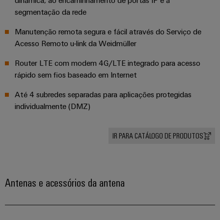
dinâmica, ao encaminhamento de portas IP e à
energia
segmentação da rede
Automação
Infraestruturas
e
de
Manutenção remota segura e fácil através do Serviço de
software
edifícios
Acesso Remoto u-link da Weidmüller
Fabricante
Soluções
de
Comandos
Router LTE com modem 4G/LTE integrado para acesso
para
dispositivos
os
rápido sem fios baseado em Internet
Sistemas
requisitos
Conectores
específicos
de
Até 4 subredes separadas para aplicações protegidas
das
PCB
individualmente (DMZ)
I/O
infraestruturas
e
de
Ethernet
terminais
edifícios
IR PARA CATÁLOGO DE PRODUTOS
industrial
PCB
Construção
de
Painéis
Serviços
quadros
táteis
de
Antenas e acessórios da antena
elétricos
conector
Ferramentas
Soluções
PCB
para
de
os