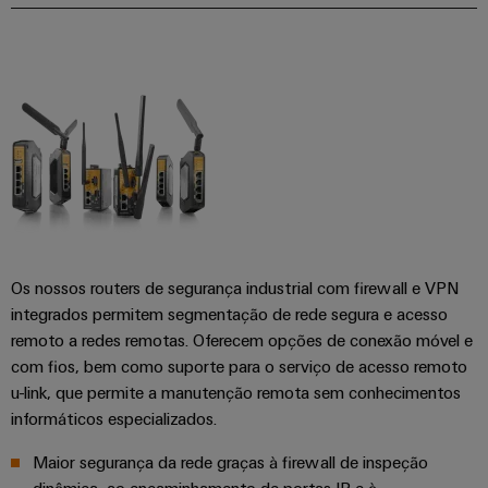
transportes
eShop
de
ferroviários
Plataforma
sistemas
Interface
de
Fotovoltaico
eletrónicos
OCI
serviços
Aproveitar
a
industriais
Proteção
Interface
energia
easyConnect
contra
solar
EDI
para
descargas
Controlador
a
atmosféricas
eficiência
de
VISÃO
de
e
GERAL
centrais
recursos
sobretensões
elétricas
Os nossos routers de segurança industrial com firewall e VPN
Hidrogênio
PV
integrados permitem segmentação de rede segura e acesso
Segurança
O
combiner
remoto a redes remotas. Oferecem opções de conexão móvel e
hidrogênio
industrial
como
boxes
com fios, bem como suporte para o serviço de acesso remoto
tecnologia
Soluções
u-link, que permite a manutenção remota sem conhecimentos
fundamental
Distribuidores
informáticos especializados.
de
para
Fieldbus
a
gestão
Maior segurança da rede graças à firewall de inspeção
transição
de
energética