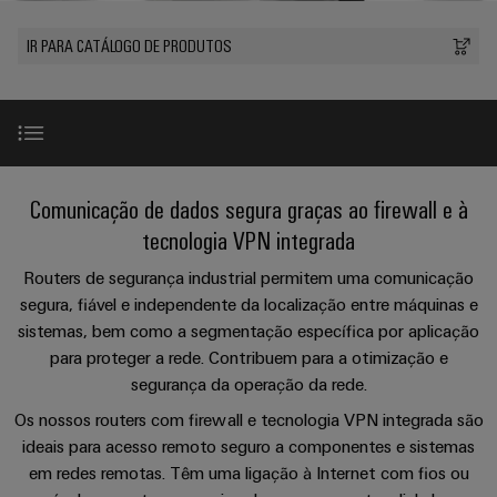
plug-
175
SNAP
nosso
se
de
in
anos
tornam
IN
canal
IR PARA CATÁLOGO DE PRODUTOS
cabos
tangíveis
Weidmüller
Vendas
Distribuição
Conectores
e
personalizados
Tecnologia
as
PCB
Factos
de
Sobre
soluções
Serviço
e
e
Empresa
podem
conexão
nós
de
terminais
números
ser
PUSH
experimentadas.
Entrega
PCB
Onde
Introdução
IN
Comunicação de dados segura graças ao firewall e à
Sustentabilidade
Carreira
Rápida
nos
Armazenamento
Sistemas
tecnologia VPN integrada
Micro
pode
de
Academia
Portfólio de produtos
e
redes
encontrar
Routers de segurança industrial permitem uma comunicação
Energia
Weidmüller
componentes
Consultoria
DC
segura, fiável e independente da localização entre máquinas e
Soluções
de
e
e
Recursos
Serviço de acesso remoto
sistemas, bem como a segmentação específica por aplicação
produtos
Computação
estruturas
engenharia
Humanos
para proteger a rede. Contribuem para a otimização e
Eventos
para
de
segurança da operação da rede.
digital
&
sistemas
Cibersegurança
Sistemas
Conformidade
ponta
de
Promoções
Os nossos routers com firewall e tecnologia VPN integrada são
e
Consultoria
armazenamento
u-
ideais para acesso remoto seguro a componentes e sistemas
Locais
de
componentes
de
Feiras
FAQs
OS
em redes remotas. Têm uma ligação à Internet com fios ou
energia
de
conectividade
e
(ESS)