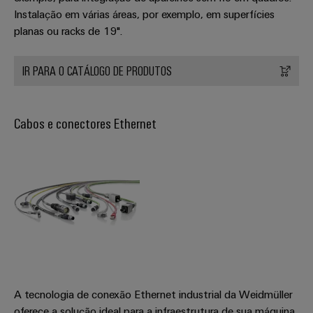
Instalação em várias áreas, por exemplo, em superfícies
planas ou racks de 19".
IR PARA O CATÁLOGO DE PRODUTOS
Cabos e conectores Ethernet
Weidmüller
Configurator
Engenharia
digital
avançada -
intuitiva,
A tecnologia de conexão Ethernet industrial da Weidmüller
descomplicada,
rápida
oferece a solução ideal para a infraestrutura de sua máquina,