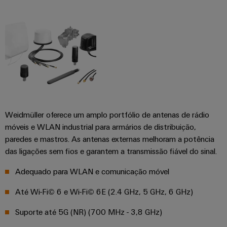
engenharia
Fabricante
desafios
e
de
da
construção
visualização
Equipamentos
de
Originais
quadros
Medição
elétricos
(OEM)
de
Máquinas
energia
Soluções
para
Weidmüller
os
Industrial
vários
Weidmüller oferece um amplo portfólio de antenas de rádio
AI
setores
móveis e WLAN industrial para armários de distribuição,
de
paredes e mastros. As antenas externas melhoram a potência
automação
Acesso
das ligações sem fios e garantem a transmissão fiável do sinal.
de
remoto
máquinas
Adequado para WLAN e comunicação móvel
e
Plataforma
fábricas
de
Até Wi-Fi© 6 e Wi-Fi© 6E (2.4 GHz, 5 GHz, 6 GHz)
Petróleo
serviços
Suporte até 5G (NR) (700 MHz - 3,8 GHz)
e
industriais
gás