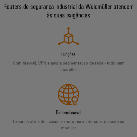
de
Apoio
de
Routers de segurança industrial da Weidmüller atendem
para
parceiros
quadros
o
técnico
migração
às suas exigências
setor
Distribuição
Medição
marítimo
Conformidade
Interfaces
inteligente
com
IIoT
de
Energia
produtos
e
serviço
eólica
Soluções
ambientais
a
Excelência
para
Caixas
Funções
operacional
rede
o
em
PSIRT
de
Com firewall, VPN e ampla segmentação de rede - tudo num
de
ambiente
energia
distribuição
aparelho
parceiros
eólica
de
Dados
de
trabalho
de
Energia
automação
engenharia
tradicional
Sistemas
Weidmüller
O
eletrónicos
Encontre
Configurator
Catálogos
futuro
seu
para
de
Dimensionável
Módulos
a
parceiro
produtos
de
Expansível desde acesso remoto puro até redes de sistema
geração
de
Sistemas
técnicos
comprovada
modular
relés
soluções
e
de