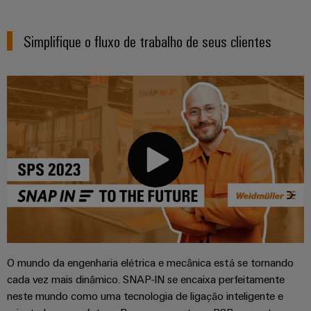
Simplifique o fluxo de trabalho de seus clientes
Weidmüller
Configurator
Engenharia
digital
O mundo da engenharia elétrica e mecânica está se tornando
avançada -
cada vez mais dinâmico. SNAP-IN se encaixa perfeitamente
intuitiva,
descomplicada,
neste mundo como uma tecnologia de ligação inteligente e
rápida