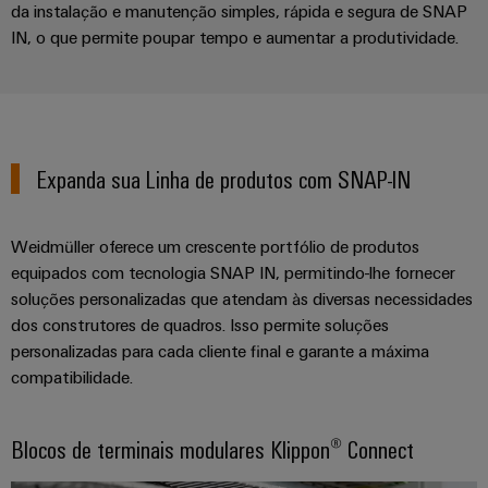
transportes
eShop
da instalação e manutenção simples, rápida e segura de SNAP
de
ferroviários
Plataforma
IN, o que permite poupar tempo e aumentar a produtividade.
sistemas
Interface
de
Fotovoltaico
eletrónicos
OCI
serviços
Aproveitar
a
industriais
Proteção
Interface
energia
easyConnect
contra
solar
EDI
para
Expanda sua Linha de produtos com SNAP-IN
descargas
Controlador
a
atmosféricas
eficiência
de
VISÃO
de
e
GERAL
centrais
Weidmüller oferece um crescente portfólio de produtos
recursos
sobretensões
elétricas
equipados com tecnologia SNAP IN, permitindo-lhe fornecer
Hidrogênio
soluções personalizadas que atendam às diversas necessidades
PV
Segurança
O
dos construtores de quadros. Isso permite soluções
combiner
hidrogênio
industrial
personalizadas para cada cliente final e garante a máxima
como
boxes
compatibilidade.
tecnologia
Soluções
fundamental
Distribuidores
de
para
Fieldbus
Blocos de terminais modulares Klippon® Connect
a
gestão
transição
de
energética