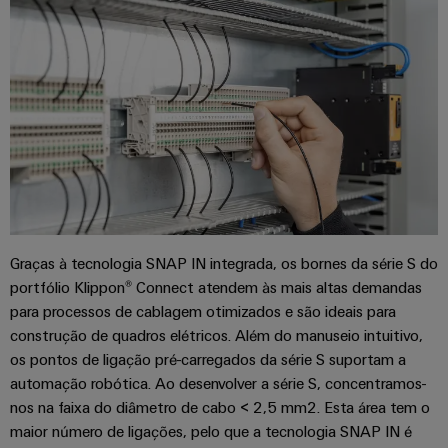
energia
Automação
Infraestruturas
e
de
software
edifícios
Fabricante
Soluções
de
Comandos
para
dispositivos
os
Sistemas
requisitos
Conectores
específicos
de
das
PCB
I/O
infraestruturas
e
de
Ethernet
terminais
Graças à tecnologia SNAP IN integrada, os bornes da série S do
edifícios
industrial
portfólio Klippon® Connect atendem às mais altas demandas
PCB
Construção
para processos de cablagem otimizados e são ideais para
de
Painéis
Serviços
construção de quadros elétricos. Além do manuseio intuitivo,
quadros
táteis
de
os pontos de ligação pré-carregados da série S suportam a
elétricos
conector
automação robótica. Ao desenvolver a série S, concentramos-
Ferramentas
Soluções
nos na faixa do diâmetro de cabo < 2,5 mm2. Esta área tem o
PCB
para
de
maior número de ligações, pelo que a tecnologia SNAP IN é
os