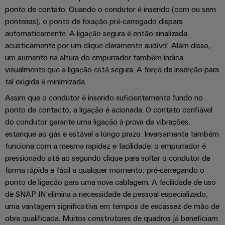
e
Reparos
energia
de
soluções
ponto de contato. Quando o condutor é inserido (com ou sem
relés
e
Industrial
ponteiras), o ponto de fixação pré-carregado dispara
Fabricantes
de
Automação
peças
IoT
automaticamente. A ligação segura é então sinalizada
de
estado
descentralizada
de
&
acusticamente por um clique claramente audível. Além disso,
dispositivos
sólido
substituição
um aumento na altura do empurrador também indica
Automation
Soluções
Automação
visualmente que a ligação está segura. A força de inserção para
de
Amplificador
industrial
Cursos
conectividade
tal exigida é minimizada.
de
inovadoras
de
IIoT
Eventos
Assim que o condutor é inserido suficientemente fundo no
para
isolamento
formação
dispositivos
&
e
ponto de contacto, a ligação é acionada. O contato confiável
e
e
do condutor garante uma ligação à prova de vibrações,
Software
feiras
transdutores
Ferrovia
seminários
estanque ao gás e estável a longo prazo. Inversamente também
de
de
Soluções
Feiras
funciona com a mesma rapidez e facilidade: o empurrador é
Automação
modernas
medição
e
pressionado até ao segundo clique para soltar o condutor de
e
Opções
digitais
Industrial
eventos
forma rápida e fácil a qualquer momento, pré-carregando o
Fontes
para
de
ponto de ligação para uma nova cablagem. A facilidade de uso
analytics
globais
de
uma
pedido
de SNAP IN elimina a necessidade de pessoal especializado,
mobilidade
alimentação
IoT
Experiência
uma vantagem significativa em tempos de escassez de mão de
ecológica
digital
nos
industrial
digital
obra qualificada. Muitos construtores de quadros já beneficiam
Estruturas