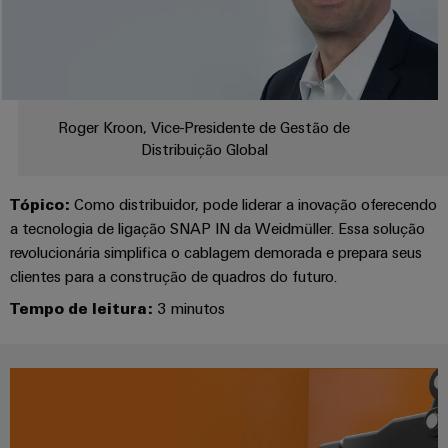
Informação
À frente do jogo
Industrial
entrada
Eventos
de
Centro
engenharia
5G
de
gestão
de
digital
Promoções
cabos
e
Single
dados
Weidmüller
Certificados
Newsletter
Pair
Cabos
Soluções
Roger Kroon, Vice-Presidente de Gestão de
Configurator
e
Ethernet
de
Orange
Distribuição Global
produtos
conexão,
para
Serviços
Mag
Distribuidores
cabos
centros
de
|
Tópico:
Como distribuidor, pode liderar a inovação oferecendo
de
Quadro
patch
Tabela
conector
Revista
dados
a tecnologia de ligação SNAP IN da Weidmüller. Essa solução
e
e
-
de
PCB
do
revolucionária simplifica o cablagem demorada e prepara seus
campo
cabos
eficientes,
Preços
cliente
clientes para a construção de quadros do futuro.
fiáveis,
Serviços
escaláveis
Cablagem
Cablagem
Tempo de leitura:
3 minutos
de
A
de
do
VISÃO
Construção
laboratório
nossa
GERAL
campo
sistema
naval
Gerência
CLP
Soluções
Construção
de
e
Suporte
inteligente
ligação
soluções
Nossos
abrangentes