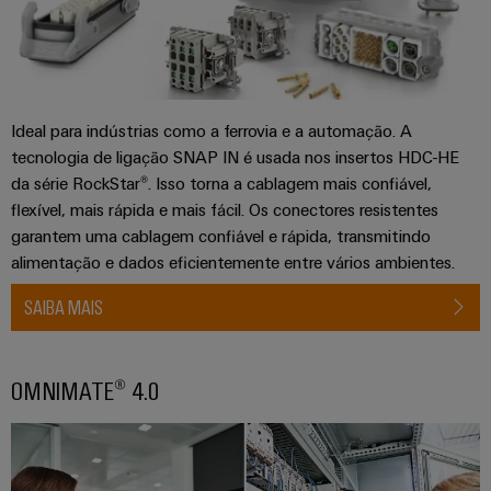
easyConnect
Garante
a
proteção
das
Local
operações
de
com
Ideal para indústrias como a ferrovia e a automação. A
trabalho
soluções
tecnologia de ligação SNAP IN é usada nos insertos HDC-HE
integradas
e
da série RockStar®. Isso torna a cablagem mais confiável,
para
acessórios
flexível, mais rápida e mais fácil. Os conectores resistentes
o
setor
garantem uma cablagem confiável e rápida, transmitindo
Ferramentas
de
alimentação e dados eficientemente entre vários ambientes.
processos
Máquinas
SAIBA MAIS
Transmissão
automáticas
e
Software
distribuição
OMNIMATE® 4.0
Estabilidade
Marcadores
e
segurança
para
Impressoras
redes