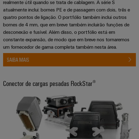
engenharia
Fabricante
realmente útil quando se trata de cablagem. A série S
desafios
e
de
da
atualmente inclui: bornes PE e de passagem com dois, três e
construção
visualização
Equipamentos
quatro pontos de ligação. O portfólio também inclui outros
de
bornes de 4 mm, que em breve também incluirão funções de
Originais
quadros
Medição
desconexão e fusível. Além disso, o portfólio está em
elétricos
(OEM)
de
constante expansão, de modo que em breve nos tornaremos
Máquinas
energia
um fornecedor de gama completa também nesta área.
Soluções
para
Weidmüller
SAIBA MAIS
os
Industrial
vários
AI
setores
de
Conector de cargas pesadas RockStar®
automação
Acesso
de
remoto
máquinas
e
Plataforma
fábricas
de
Petróleo
serviços
e
industriais
gás