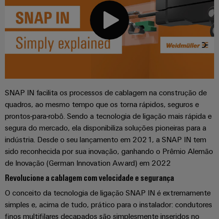
de
Apoio
de
para
parceiros
quadros
o
técnico
migração
setor
Distribuição
Medição
marítimo
Conformidade
Interfaces
inteligente
com
IIoT
de
Energia
produtos
e
serviço
eólica
Soluções
ambientais
a
Excelência
para
Caixas
operacional
rede
o
SNAP IN facilita os processos de cablagem na construção de
em
PSIRT
de
de
quadros, ao mesmo tempo que os torna rápidos, seguros e
ambiente
energia
distribuição
parceiros
eólica
prontos-para-robô. Sendo a tecnologia de ligação mais rápida e
de
Dados
segura do mercado, ela disponibiliza soluções pioneiras para a
de
trabalho
de
Energia
indústria. Desde o seu lançamento em 2021, a SNAP IN tem
automação
engenharia
tradicional
Sistemas
Weidmüller
sido reconhecida por sua inovação, ganhando o Prêmio Alemão
O
eletrónicos
Encontre
de Inovação (German Innovation Award) em 2022
Configurator
Catálogos
futuro
seu
para
de
Revolucione a cablagem com velocidade e segurança
Módulos
a
parceiro
produtos
O conceito da tecnologia de ligação SNAP IN é extremamente
de
geração
de
Sistemas
técnicos
simples e, acima de tudo, prático para o instalador: condutores
comprovada
relés
soluções
e
de
finos multifilares decapados são simplesmente inseridos no