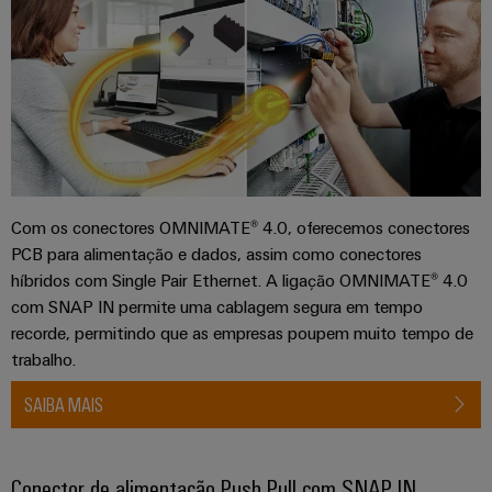
industriais
energéticas
modernas
Iluminação
Tratamento
industrial
da
Infraestrutura
água
do
e
quadro
das
águas
Com os conectores OMNIMATE® 4.0, oferecemos conectores
residuais
PCB para alimentação e dados, assim como conectores
Serviço
Soluções
híbridos com Single Pair Ethernet. A ligação OMNIMATE® 4.0
de
para
com SNAP IN permite uma cablagem segura em tempo
a
montagem
recorde, permitindo que as empresas poupem muito tempo de
indústria
de
trabalho.
Calhas
tratamento
de
de
SAIBA MAIS
água
terminais
e
montadas
resíduos
Conector de alimentação Push Pull com SNAP IN