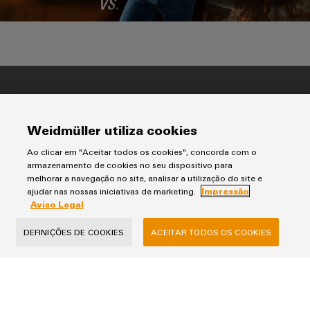
Aviso Legal
Impressão
Weidmüller utiliza cookies
Termos e Condições de Venda
Ao clicar em "Aceitar todos os cookies", concorda com o
armazenamento de cookies no seu dispositivo para
Weidmüller - Sistemas de Interface, S.A.
melhorar a navegação no site, analisar a utilização do site e
ajudar nas nossas iniciativas de marketing.
Impressão
Via do Oriente, Nº C Lote 5.02.03 | Escritório 1 no piso 2 do Edificio
Aviso Legal
Tamisa
DEFINIÇÕES DE COOKIES
ACEITAR TODOS OS COOKIES
Parque das Nações 1990-514 Lisboa
T+351 214 459 190
weidmuller.portugal@weidmueller.com