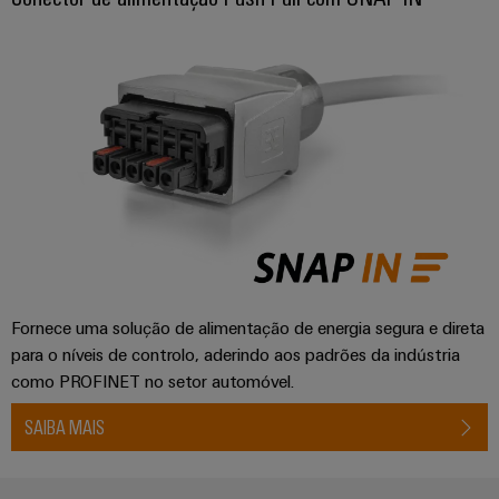
Caixas
modificadas
e
equipadas
Conjuntos
de
cabos
personalizados
Inovações de
Fornece uma solução de alimentação de energia segura e direta
produtos
para o níveis de controlo, aderindo aos padrões da indústria
Conectividade
como PROFINET no setor automóvel.
prática para o
seu setor.
Nossas
SAIBA MAIS
inovações de
conectividade
industrial.